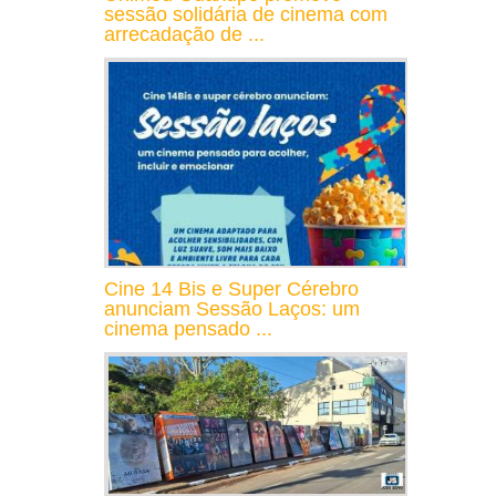
sessão solidária de cinema com
arrecadação de ...
Cine 14 Bis e Super Cérebro
anunciam Sessão Laços: um
cinema pensado ...