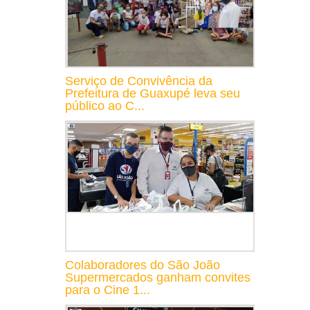
Serviço de Convivência da
Prefeitura de Guaxupé leva seu
público ao C...
Colaboradores do São João
Supermercados ganham convites
para o Cine 1...