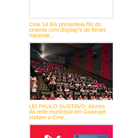
Cine 14 Bis presenteia fãs do
cinema com display"s de filmes
nacionai...
LEI PAULO GUSTAVO: Alunos
da rede municipal em Guaxupé
visitam o Cine...