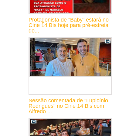
Protagonista de "Baby" estará no
Cine 14 Bis hoje para pré-estreia
do...
Sessão comentada de "Lupicínio
Rodrigues" no Cine 14 Bis com
Alfredo ...