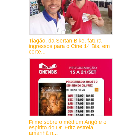
Tiagão, da Sertan Bike, fatura
ingressos para o Cine 14 Bis, em
corte...
Filme sobre o médium Arigó e o
espírito do Dr. Fritz estreia
amanhã n...