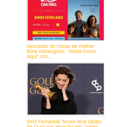
Vencedor do Oscar de melhor
filme estrangeiro, "Ainda Estou
Aqui" con...
Atriz Fernanda Torres leva Globo
de Ouro por atuação em "Ainda