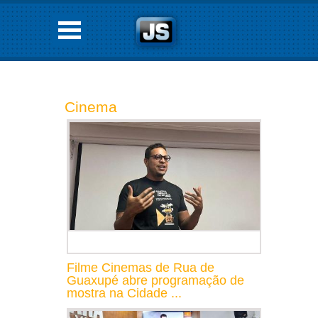
Cinema
Filme Cinemas de Rua de
Guaxupé abre programação de
mostra na Cidade ...