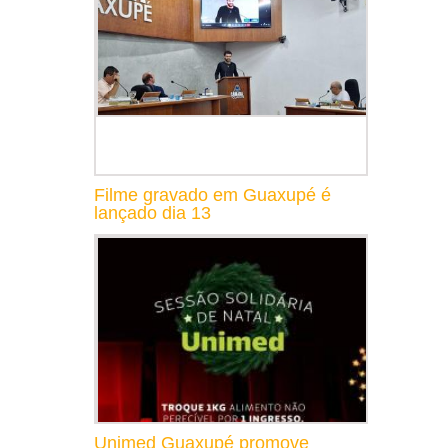
Filme gravado em Guaxupé é
lançado dia 13
Unimed Guaxupé promove