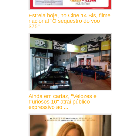
Estreia hoje, no Cine 14 Bis, filme
nacional "O sequestro do voo
375"
Ainda em cartaz, "Velozes e
Furiosos 10" atrai público
expressivo ao ...