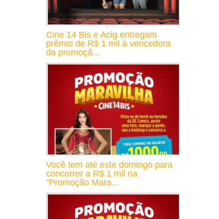
Cine 14 Bis e Acig entregam
prêmio de R$ 1 mil à vencedora
da promoçã...
Você tem até este domingo para
concorrer a R$ 1 mil na
"Promoção Mara...