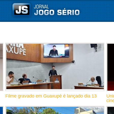
Filme gravado em Guaxupé é lançado dia 13
Uni
cin