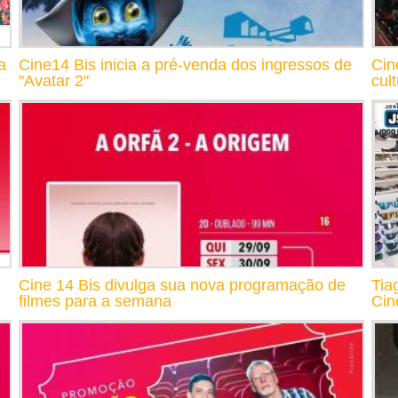
a
Cine14 Bis inicia a pré-venda dos ingressos de
Cin
"Avatar 2"
cul
Cine 14 Bis divulga sua nova programação de
Tia
filmes para a semana
Cin