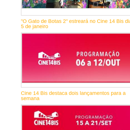
"O Gato de Botas 2" estreará no Cine 14 Bis di
5 de janeiro
Cine 14 Bis destaca dois lançamentos para a
semana