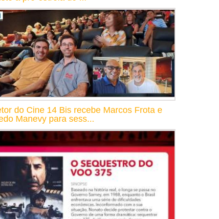
etor do Cine 14 Bis recebe Marcos Frota e
redo Manevy para sess...