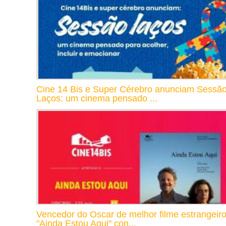
Cine 14 Bis e Super Cérebro anunciam Sessã
Laços: um cinema pensado ...
Vencedor do Oscar de melhor filme estrangeiro
"Ainda Estou Aqui" con...