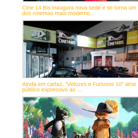
Cine 14 Bis inaugura nova sede e se torna um
dos cinemas mais moderno...
Ainda em cartaz, "Velozes e Furiosos 10" atrai
público expressivo ao ...