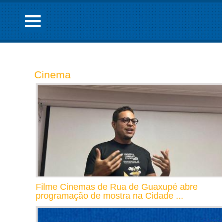
Cinema
Filme Cinemas de Rua de Guaxupé abre
programação de mostra na Cidade ...