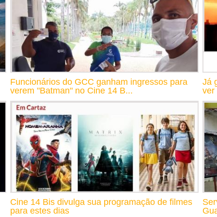
Funcionários do GCC ganham ingressos para
Já 
verem "Batman" no Cine 14 B...
ver
Cine 14 Bis divulga sua programação de filmes
Ser
para estes dias
Gua