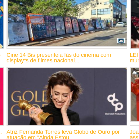
o
Cine 14 Bis presenteia fãs do cinema com
LEI
display"s de filmes nacionai...
mun
,
Atriz Fernanda Torres leva Globo de Ouro por
Joã
atuação em "Ainda Estou ...
assi