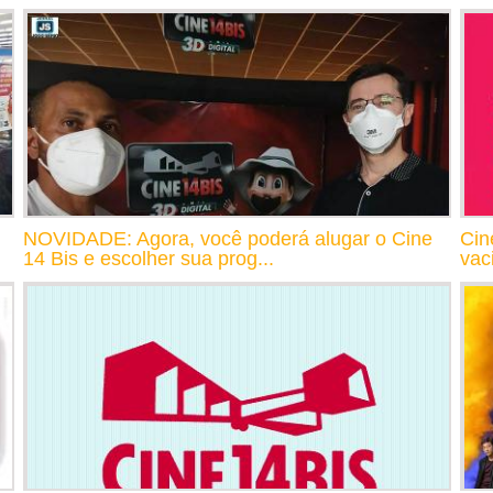
NOVIDADE: Agora, você poderá alugar o Cine
Cin
14 Bis e escolher sua prog...
vac