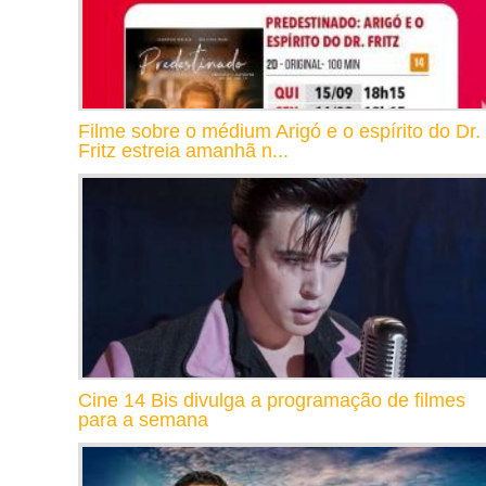
Filme sobre o médium Arigó e o espírito do Dr.
Fritz estreia amanhã n...
Cine 14 Bis divulga a programação de filmes
para a semana