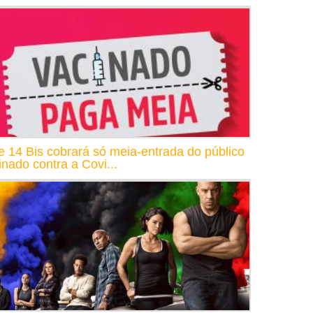
e 14 Bis cobrará só meia-entrada do público
inado contra a Covi...