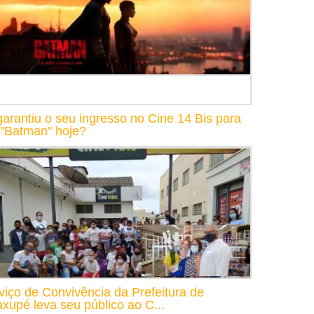
garantiu o seu ingresso no Cine 14 Bis para
 "Batman" hoje?
viço de Convivência da Prefeitura de
xupé leva seu público ao C...