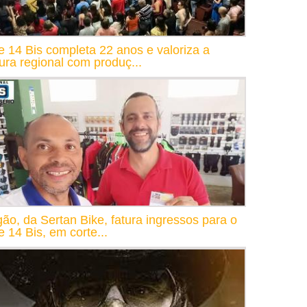
e 14 Bis completa 22 anos e valoriza a
tura regional com produç...
gão, da Sertan Bike, fatura ingressos para o
e 14 Bis, em corte...