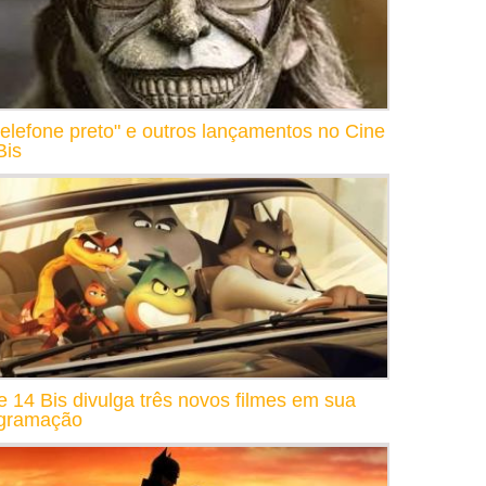
telefone preto" e outros lançamentos no Cine
Bis
e 14 Bis divulga três novos filmes em sua
gramação