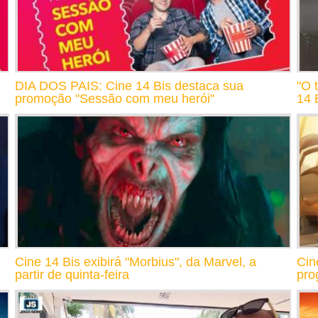
DIA DOS PAIS: Cine 14 Bis destaca sua
"O 
promoção "Sessão com meu herói"
14 
Cine 14 Bis exibirá "Morbius", da Marvel, a
Cin
partir de quinta-feira
pro