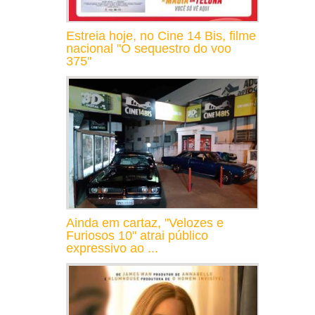
Estreia hoje, no Cine 14 Bis, filme
nacional "O sequestro do voo
375"
Ainda em cartaz, "Velozes e
Furiosos 10" atrai público
expressivo ao ...