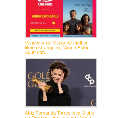
Vencedor do Oscar de melhor
filme estrangeiro, "Ainda Estou
Aqui" con...
Atriz Fernanda Torres leva Globo
de Ouro por atuação em "Ainda