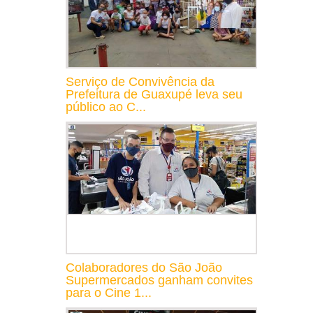
Serviço de Convivência da
Prefeitura de Guaxupé leva seu
público ao C...
Colaboradores do São João
Supermercados ganham convites
para o Cine 1...