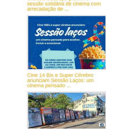
sessão solidária de cinema com
arrecadação de ...
Cine 14 Bis e Super Cérebro
anunciam Sessão Laços: um
cinema pensado ...