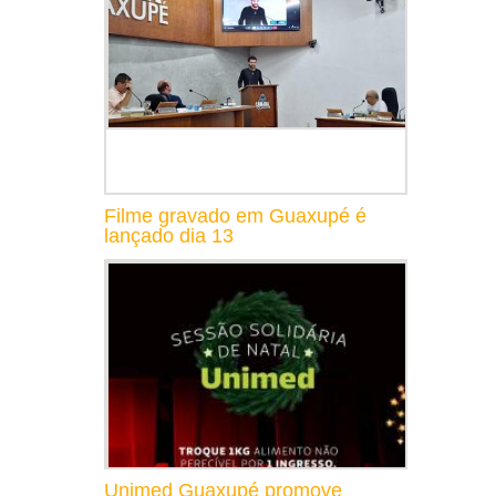
Filme gravado em Guaxupé é
lançado dia 13
Unimed Guaxupé promove