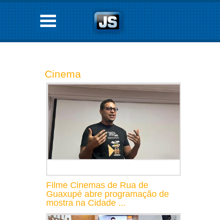
Cinema
Filme Cinemas de Rua de
Guaxupé abre programação de
mostra na Cidade ...