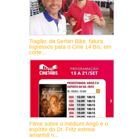
Tiagão, da Sertan Bike, fatura
ingressos para o Cine 14 Bis, em
corte...
Filme sobre o médium Arigó e o
espírito do Dr. Fritz estreia
amanhã n...