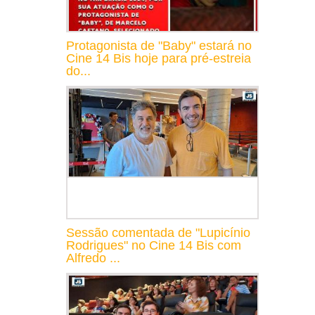
Protagonista de "Baby" estará no
Cine 14 Bis hoje para pré-estreia
do...
Sessão comentada de "Lupicínio
Rodrigues" no Cine 14 Bis com
Alfredo ...