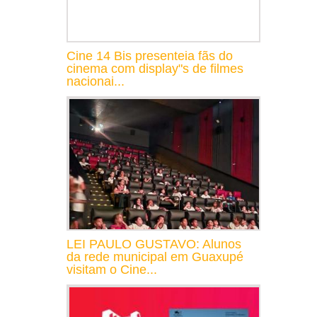
Cine 14 Bis presenteia fãs do
cinema com display"s de filmes
nacionai...
LEI PAULO GUSTAVO: Alunos
da rede municipal em Guaxupé
visitam o Cine...