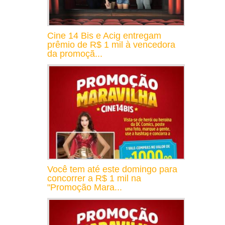
Cine 14 Bis e Acig entregam
prêmio de R$ 1 mil à vencedora
da promoçã...
Você tem até este domingo para
concorrer a R$ 1 mil na
"Promoção Mara...