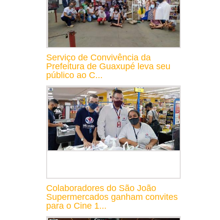
Serviço de Convivência da
Prefeitura de Guaxupé leva seu
público ao C...
Colaboradores do São João
Supermercados ganham convites
para o Cine 1...