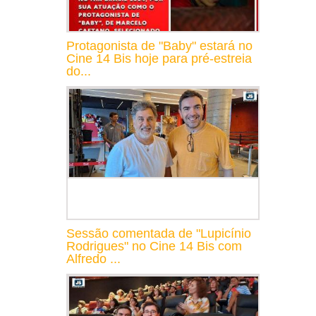
Protagonista de "Baby" estará no
Cine 14 Bis hoje para pré-estreia
do...
Sessão comentada de "Lupicínio
Rodrigues" no Cine 14 Bis com
Alfredo ...