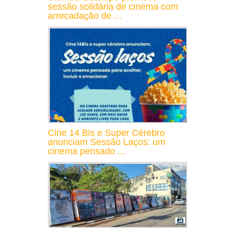
sessão solidária de cinema com
arrecadação de ...
Cine 14 Bis e Super Cérebro
anunciam Sessão Laços: um
cinema pensado ...