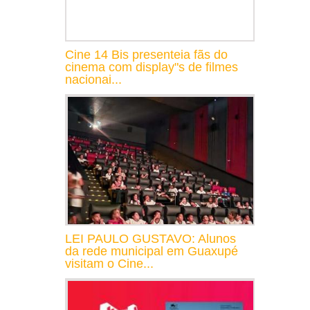
Cine 14 Bis presenteia fãs do
cinema com display"s de filmes
nacionai...
LEI PAULO GUSTAVO: Alunos
da rede municipal em Guaxupé
visitam o Cine...