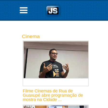
Cinema
Filme Cinemas de Rua de
Guaxupé abre programação de
mostra na Cidade ...