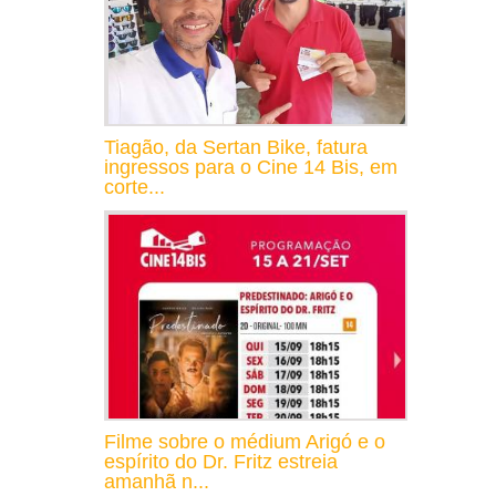
Tiagão, da Sertan Bike, fatura
ingressos para o Cine 14 Bis, em
corte...
Filme sobre o médium Arigó e o
espírito do Dr. Fritz estreia
amanhã n...