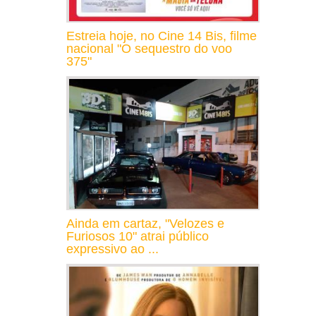
Estreia hoje, no Cine 14 Bis, filme
nacional "O sequestro do voo
375"
Ainda em cartaz, "Velozes e
Furiosos 10" atrai público
expressivo ao ...