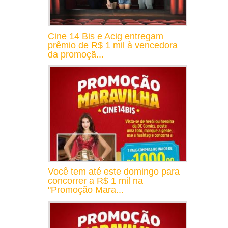
Cine 14 Bis e Acig entregam
prêmio de R$ 1 mil à vencedora
da promoçã...
Você tem até este domingo para
concorrer a R$ 1 mil na
"Promoção Mara...