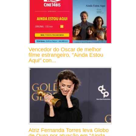
Vencedor do Oscar de melhor
filme estrangeiro, "Ainda Estou
Aqui" con...
Atriz Fernanda Torres leva Globo
de Ouro por atuação em "Ainda