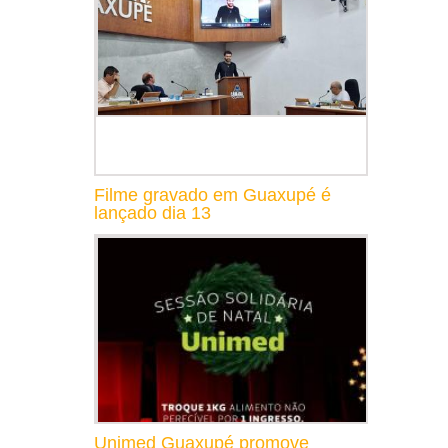
Filme gravado em Guaxupé é
lançado dia 13
Unimed Guaxupé promove