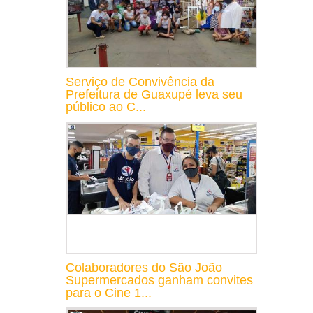
Serviço de Convivência da
Prefeitura de Guaxupé leva seu
público ao C...
Colaboradores do São João
Supermercados ganham convites
para o Cine 1...