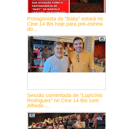
Protagonista de "Baby" estará no
Cine 14 Bis hoje para pré-estreia
do...
Sessão comentada de "Lupicínio
Rodrigues" no Cine 14 Bis com
Alfredo ...