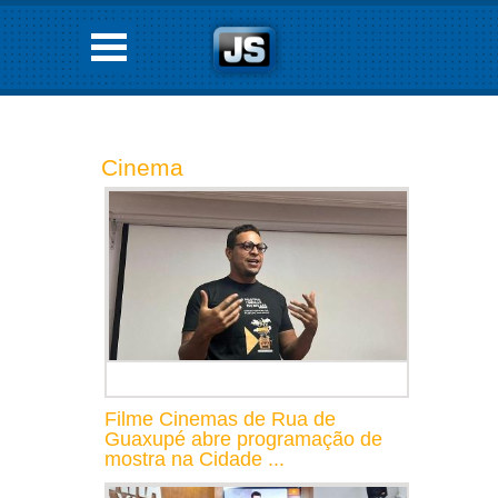
Cinema
Filme Cinemas de Rua de
Guaxupé abre programação de
mostra na Cidade ...