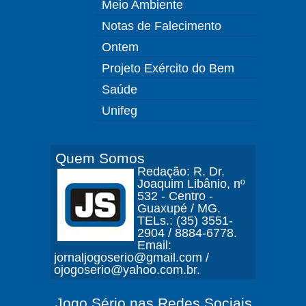
Meio Ambiente
Notas de Falecimento
Ontem
Projeto Exército do Bem
Saúde
Unifeg
Quem Somos
Redação: R. Dr.
Joaquim Libânio, nº
532 - Centro -
Guaxupé / MG.
TELs.: (35) 3551-
2904 / 8884-6778.
Email:
jornaljogoserio@gmail.com /
ojogoserio@yahoo.com.br.
Jogo Sério nas Redes Sociais