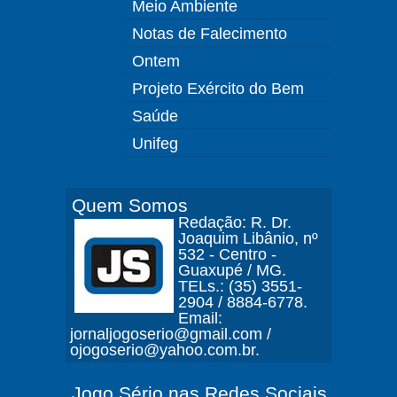
Meio Ambiente
Notas de Falecimento
Ontem
Projeto Exército do Bem
Saúde
Unifeg
Quem Somos
Redação: R. Dr.
Joaquim Libânio, nº
532 - Centro -
Guaxupé / MG.
TELs.: (35) 3551-
2904 / 8884-6778.
Email:
jornaljogoserio@gmail.com /
ojogoserio@yahoo.com.br.
Jogo Sério nas Redes Sociais