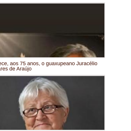
ece, aos 75 anos, o guaxupeano Juracélio
res de Araújo