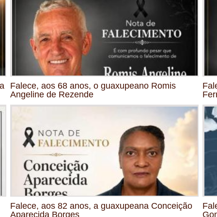
ia
Falece, aos 68 anos, o guaxupeano Romis
Fal
Angeline de Rezende
Fer
Falece, aos 82 anos, a guaxupeana Conceição
Fal
Aparecida Borges
Gon