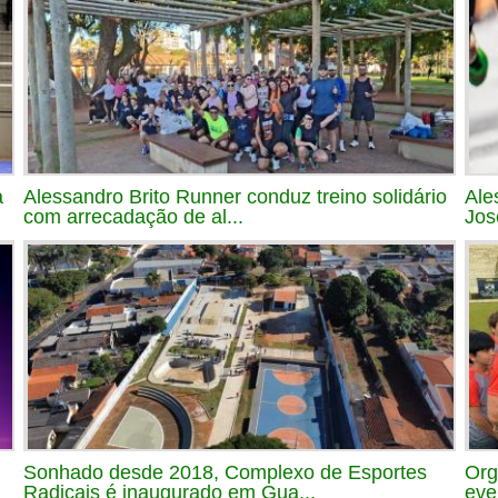
a
Alessandro Brito Runner conduz treino solidário
Ale
com arrecadação de al...
Jos
Sonhado desde 2018, Complexo de Esportes
Org
Radicais é inaugurado em Gua...
eve