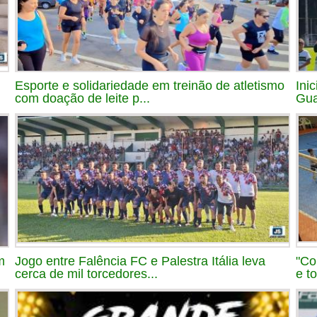
Esporte e solidariedade em treinão de atletismo
Ini
com doação de leite p...
Gua
m
Jogo entre Falência FC e Palestra Itália leva
"Co
cerca de mil torcedores...
e t