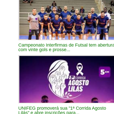
Campeonato Interfirmas de Futsal tem abertur
com vinte gols e prosse...
UNIFEG promoverá sua "1ª Corrida Agosto
Lilás" e abre inscrições para...