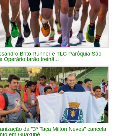
ssandro Brito Runner e TLC Paróquia São
é Operário farão treinã...
anização da "3ª Taça Milton Neves" cancela
nto em Guaxupé