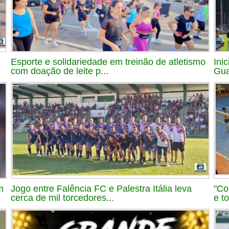
Esporte e solidariedade em treinão de atletismo
Ini
com doação de leite p...
Gua
m
Jogo entre Falência FC e Palestra Itália leva
"Co
cerca de mil torcedores...
e t