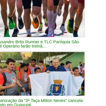
ssandro Brito Runner e TLC Paróquia São
é Operário farão treinã...
anização da "3ª Taça Milton Neves" cancela
nto em Guaxupé