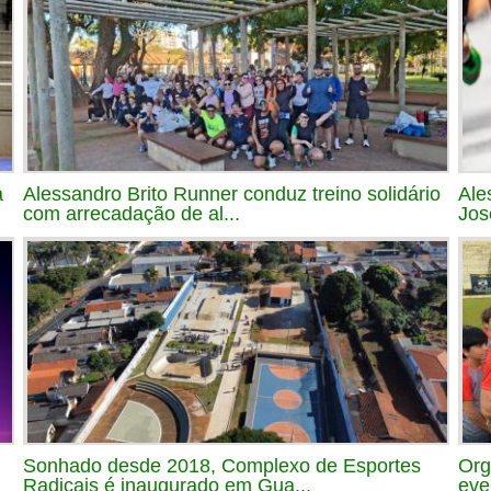
a
Alessandro Brito Runner conduz treino solidário
Ale
com arrecadação de al...
Jos
Sonhado desde 2018, Complexo de Esportes
Org
Radicais é inaugurado em Gua...
eve