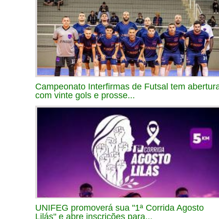
Campeonato Interfirmas de Futsal tem abertur
com vinte gols e prosse...
UNIFEG promoverá sua "1ª Corrida Agosto
Lilás" e abre inscrições para...