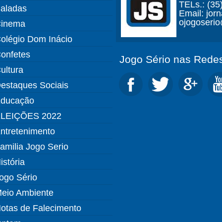
TELs.: (35
aladas
Email: jor
ojogoseri
inema
olégio Dom Inácio
onfetes
Jogo Sério nas Redes
ultura
estaques Sociais
ducação
LEIÇÕES 2022
ntretenimento
amilia Jogo Serio
istória
ogo Sério
eio Ambiente
otas de Falecimento