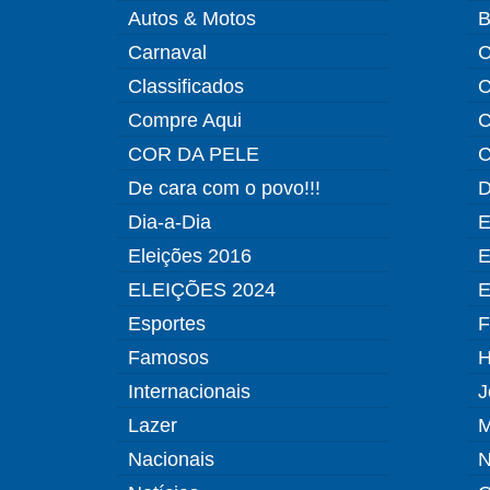
Autos & Motos
B
Carnaval
C
Classificados
C
Compre Aqui
C
COR DA PELE
C
De cara com o povo!!!
D
Dia-a-Dia
E
Eleições 2016
E
ELEIÇÕES 2024
E
Esportes
F
Famosos
H
Internacionais
J
Lazer
M
Nacionais
N