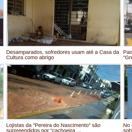
Desamparados, sofredores usam até a Casa da
Pai
Cultura como abrigo
"Gr
Lojistas da "Pereira do Nascimento" são
No 
surpreendidos por "cachoeira ...
sob