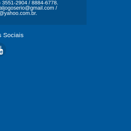
) 3551-2904 / 8884-6778.
naljogoserio@gmail.com /
o@yahoo.com.br.
 Sociais