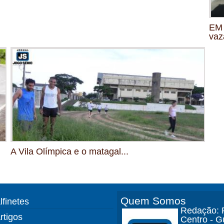
EM 
vaz
A Vila Olímpica e o matagal...
Quem Somos
lfinetes
Redação: R
rtigos
Centro - 