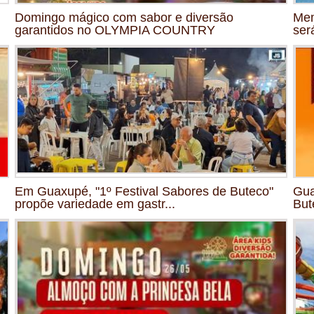
Domingo mágico com sabor e diversão
Mem
garantidos no OLYMPIA COUNTRY
ser
Em Guaxupé, "1º Festival Sabores de Buteco"
Gua
propõe variedade em gastr...
But