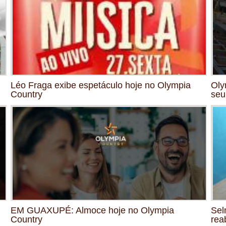
Léo Fraga exibe espetáculo hoje no Olympia
Oly
Country
seu
EM GUAXUPÉ: Almoce hoje no Olympia
Sel
Country
rea