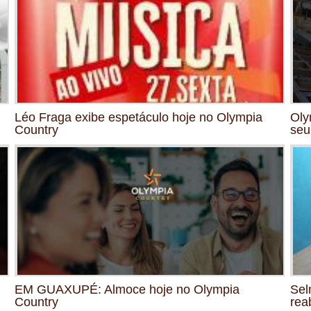
Léo Fraga exibe espetáculo hoje no Olympia
Oly
Country
seu
EM GUAXUPÉ: Almoce hoje no Olympia
Sel
Country
rea