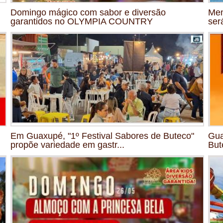
Domingo mágico com sabor e diversão
Mem
garantidos no OLYMPIA COUNTRY
ser
Em Guaxupé, "1º Festival Sabores de Buteco"
Gua
propõe variedade em gastr...
But