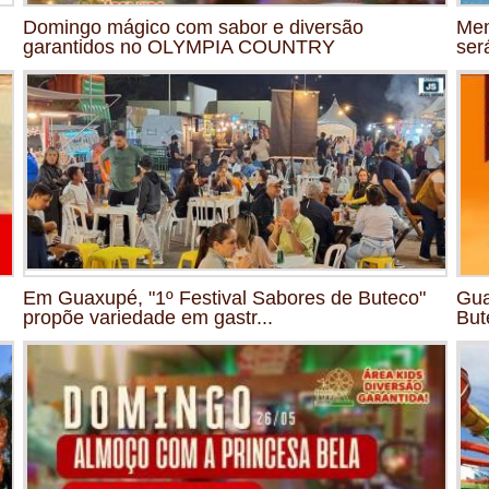
Domingo mágico com sabor e diversão
Mem
garantidos no OLYMPIA COUNTRY
ser
Em Guaxupé, "1º Festival Sabores de Buteco"
Gua
propõe variedade em gastr...
But