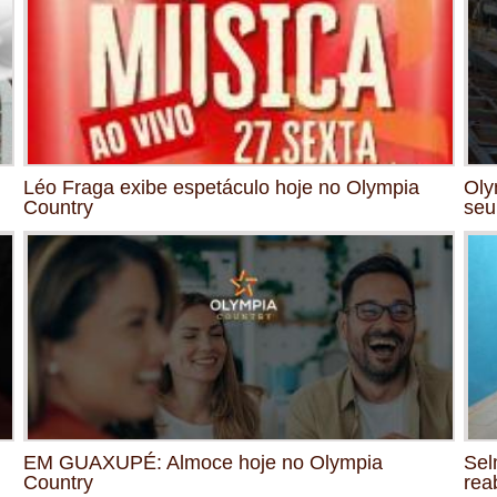
Léo Fraga exibe espetáculo hoje no Olympia
Oly
Country
seu
EM GUAXUPÉ: Almoce hoje no Olympia
Sel
Country
rea