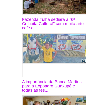
Fazenda Tulha sediará a "6ª
Colheita Cultural" com muita arte,
café e...
A importância da Banca Martins
para a Expoagro Guaxupé e
todas as fes...