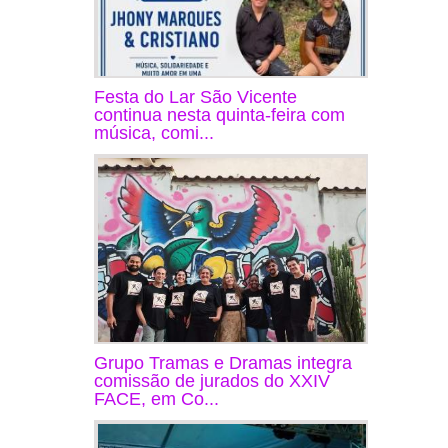
Festa do Lar São Vicente
continua nesta quinta-feira com
música, comi...
Grupo Tramas e Dramas integra
comissão de jurados do XXIV
FACE, em Co...