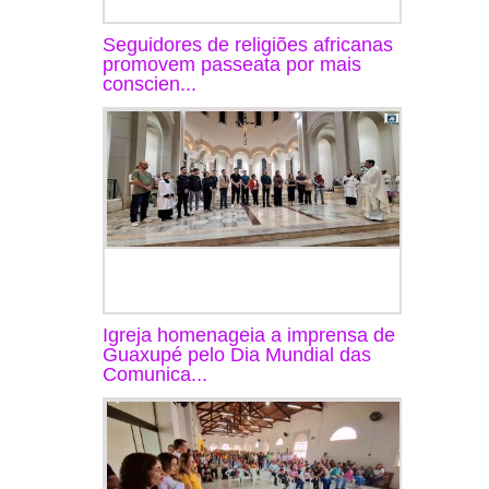
Seguidores de religiões africanas
promovem passeata por mais
conscien...
Igreja homenageia a imprensa de
Guaxupé pelo Dia Mundial das
Comunica...