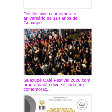
Desfile cívico comemora o
aniversário de 114 anos de
Guaxupé
Guaxupé Café Festival 2026 com
programação diversificada em
comemoraç...