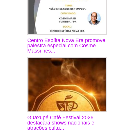
Centro Espíita Nova Era promove
palestra especial com Cosme
Massi nes...
Guaxupé Café Festival 2026
destacará shows nacionais e
atrações cultu...