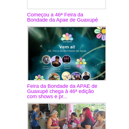
Começou a 46ª Feira da
Bondade da Apae de Guaxupé
Feira da Bondade da APAE de
Guaxupé chega à 46ª edição
com shows e pr...