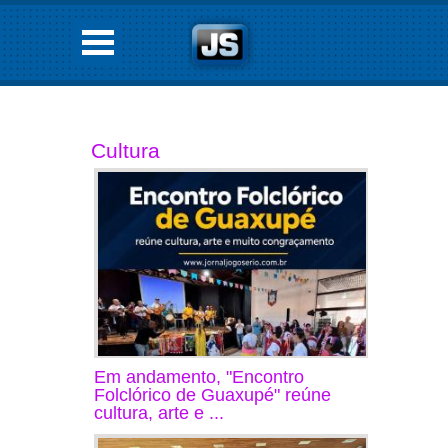
Cultura
Em andamento, "Encontro
Folclórico de Guaxupé" reúne
cultura, arte e ...