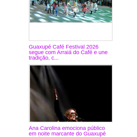
Guaxupé Café Festival 2026
segue com Arraiá do Café e une
tradição, c...
Ana Carolina emociona público
em noite marcante do Guaxupé