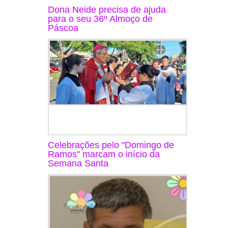
Dona Neide precisa de ajuda
para o seu 36º Almoço de
Páscoa
Celebrações pelo "Domingo de
Ramos" marcam o início da
Semana Santa