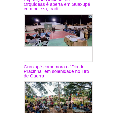
Orquídeas é aberta em Guaxupé
com beleza, tradi...
Guaxupé comemora o "Dia do
Pracinha" em solenidade no Tiro
de Guerra