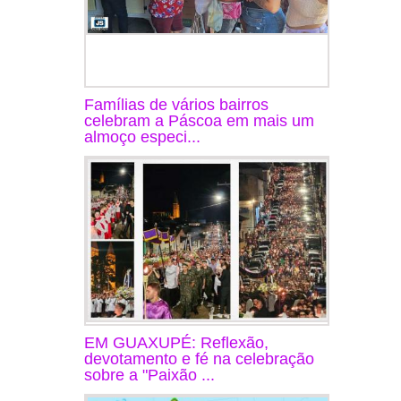
Famílias de vários bairros
celebram a Páscoa em mais um
almoço especi...
EM GUAXUPÉ: Reflexão,
devotamento e fé na celebração
sobre a "Paixão ...