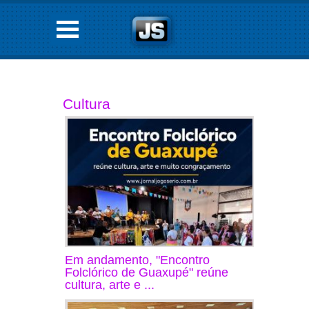
Cultura
Em andamento, "Encontro
Folclórico de Guaxupé" reúne
cultura, arte e ...