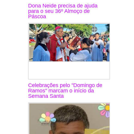
Dona Neide precisa de ajuda
para o seu 36º Almoço de
Páscoa
Celebrações pelo "Domingo de
Ramos" marcam o início da
Semana Santa