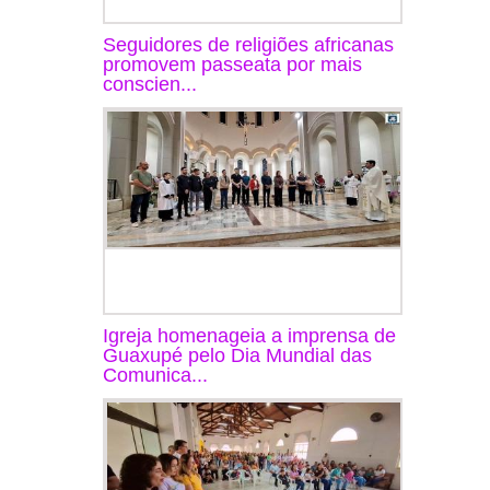
Seguidores de religiões africanas
promovem passeata por mais
conscien...
Igreja homenageia a imprensa de
Guaxupé pelo Dia Mundial das
Comunica...