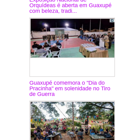
Orquídeas é aberta em Guaxupé
com beleza, tradi...
Guaxupé comemora o "Dia do
Pracinha" em solenidade no Tiro
de Guerra