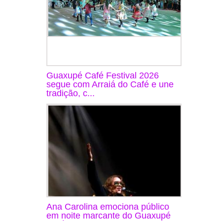
Guaxupé Café Festival 2026
segue com Arraiá do Café e une
tradição, c...
Ana Carolina emociona público
em noite marcante do Guaxupé