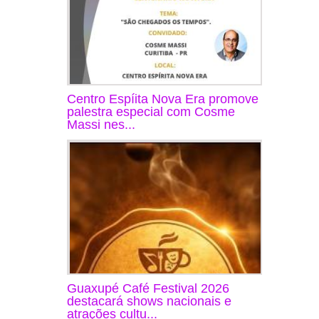
Centro Espíita Nova Era promove
palestra especial com Cosme
Massi nes...
Guaxupé Café Festival 2026
destacará shows nacionais e
atrações cultu...