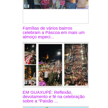
Famílias de vários bairros
celebram a Páscoa em mais um
almoço especi...
EM GUAXUPÉ: Reflexão,
devotamento e fé na celebração
sobre a "Paixão ...