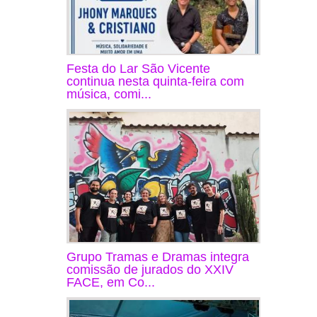
Festa do Lar São Vicente
continua nesta quinta-feira com
música, comi...
Grupo Tramas e Dramas integra
comissão de jurados do XXIV
FACE, em Co...