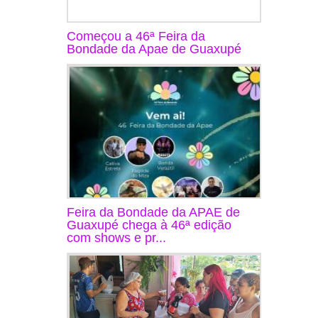
Começou a 46ª Feira da
Bondade da Apae de Guaxupé
Feira da Bondade da APAE de
Guaxupé chega à 46ª edição
com shows e pr...