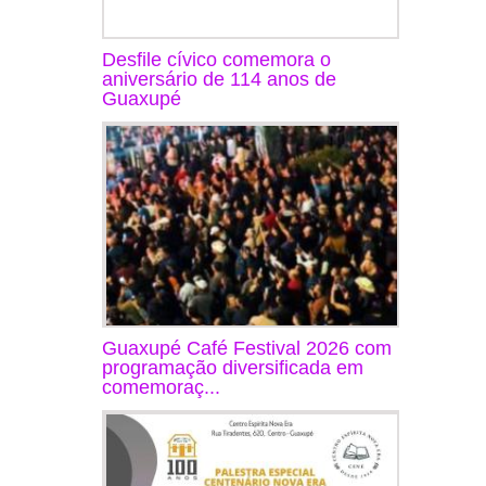
Desfile cívico comemora o
aniversário de 114 anos de
Guaxupé
Guaxupé Café Festival 2026 com
programação diversificada em
comemoraç...