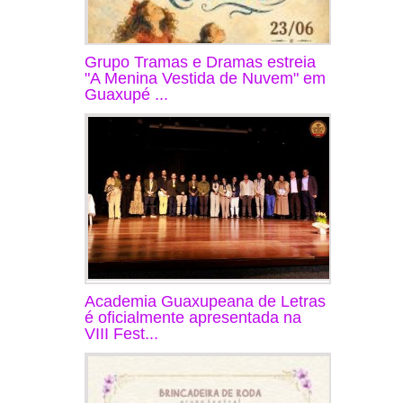
Grupo Tramas e Dramas estreia
"A Menina Vestida de Nuvem" em
Guaxupé ...
Academia Guaxupeana de Letras
é oficialmente apresentada na
VIII Fest...