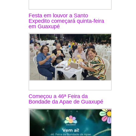
Festa em louvor a Santo
Expedito começará quinta-feira
em Guaxupé
Começou a 46ª Feira da
Bondade da Apae de Guaxupé