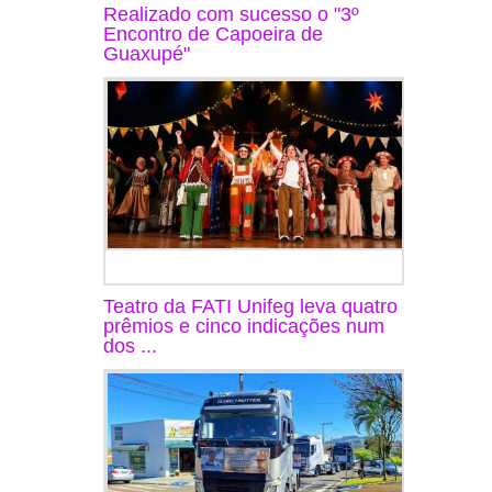
Realizado com sucesso o "3º
Encontro de Capoeira de
Guaxupé"
Teatro da FATI Unifeg leva quatro
prêmios e cinco indicações num
dos ...