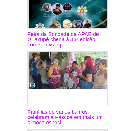
Feira da Bondade da APAE de
Guaxupé chega à 46ª edição
com shows e pr...
Famílias de vários bairros
celebram a Páscoa em mais um
almoço especi...