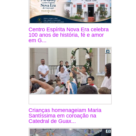
Centro Espírita Nova Era celebra
100 anos de história, fé e amor
em G...
Crianças homenageiam Maria
Santíssima em coroação na
Catedral de Guax...