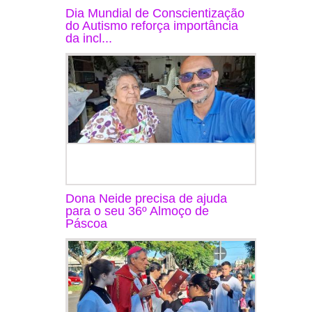
Dia Mundial de Conscientização
do Autismo reforça importância
da incl...
Dona Neide precisa de ajuda
para o seu 36º Almoço de
Páscoa