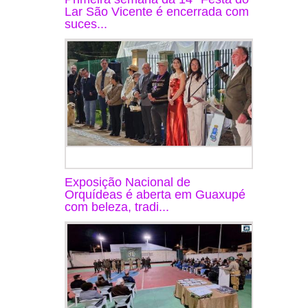
Lar São Vicente é encerrada com
suces...
Exposição Nacional de
Orquídeas é aberta em Guaxupé
com beleza, tradi...