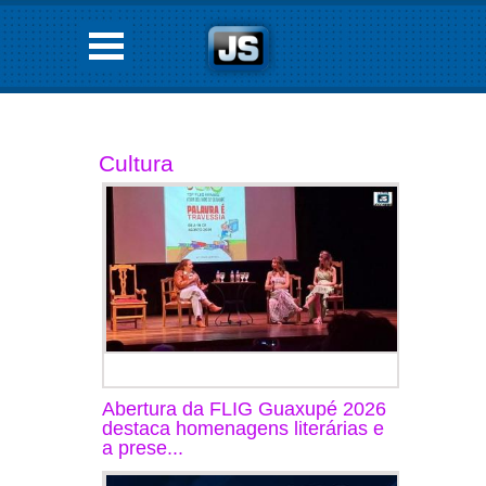
Cultura
Abertura da FLIG Guaxupé 2026
destaca homenagens literárias e
a prese...