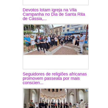
Devotos lotam igreja na Vila
Campanha no Dia de Santa Rita
de Cássia,...
Seguidores de religiões africanas
promovem passeata por mais
conscien...