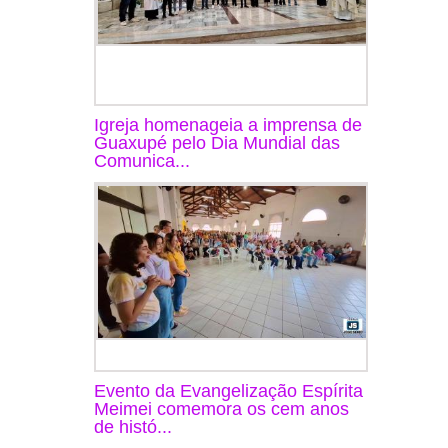
Igreja homenageia a imprensa de
Guaxupé pelo Dia Mundial das
Comunica...
Evento da Evangelização Espírita
Meimei comemora os cem anos
de histó...