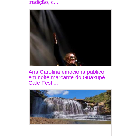
tradição, c...
Ana Carolina emociona público
em noite marcante do Guaxupé
Café Festi...