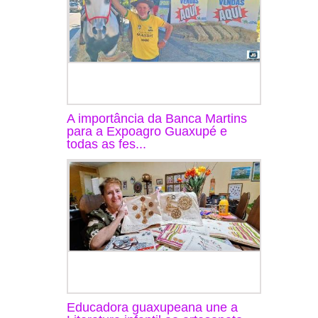
A importância da Banca Martins
para a Expoagro Guaxupé e
todas as fes...
Educadora guaxupeana une a