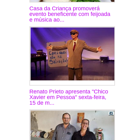
Casa da Criança promoverá
evento beneficente com feijoada
e música ao...
Renato Prieto apresenta "Chico
Xavier em Pessoa" sexta-feira,
15 de m...