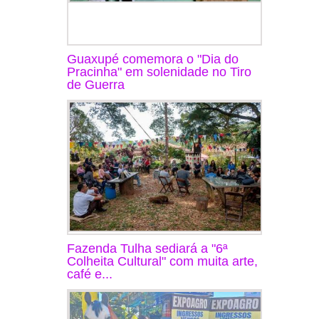
Guaxupé comemora o "Dia do
Pracinha" em solenidade no Tiro
de Guerra
Fazenda Tulha sediará a "6ª
Colheita Cultural" com muita arte,
café e...