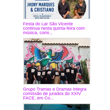
Festa do Lar São Vicente
continua nesta quinta-feira com
música, comi...
Grupo Tramas e Dramas integra
comissão de jurados do XXIV
FACE, em Co...