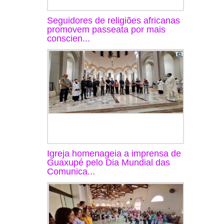
Seguidores de religiões africanas
promovem passeata por mais
conscien...
Igreja homenageia a imprensa de
Guaxupé pelo Dia Mundial das
Comunica...