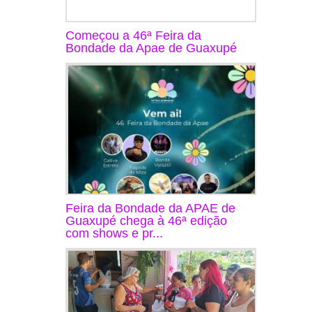
Começou a 46ª Feira da
Bondade da Apae de Guaxupé
Feira da Bondade da APAE de
Guaxupé chega à 46ª edição
com shows e pr...