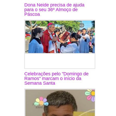
Dona Neide precisa de ajuda
para o seu 36º Almoço de
Páscoa
Celebrações pelo "Domingo de
Ramos" marcam o início da
Semana Santa