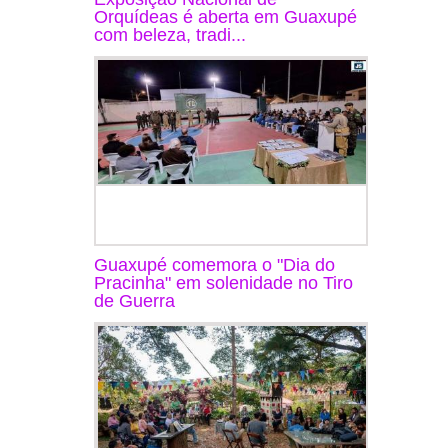
Orquídeas é aberta em Guaxupé
com beleza, tradi...
Guaxupé comemora o "Dia do
Pracinha" em solenidade no Tiro
de Guerra