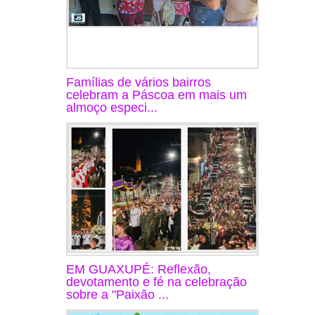
Famílias de vários bairros
celebram a Páscoa em mais um
almoço especi...
EM GUAXUPÉ: Reflexão,
devotamento e fé na celebração
sobre a "Paixão ...