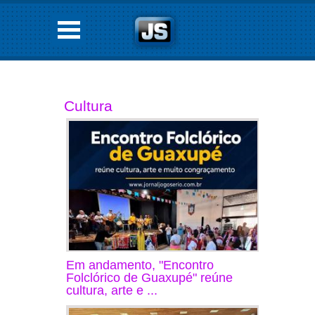
Cultura
Em andamento, "Encontro
Folclórico de Guaxupé" reúne
cultura, arte e ...