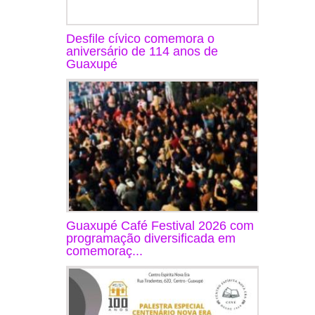
Desfile cívico comemora o
aniversário de 114 anos de
Guaxupé
Guaxupé Café Festival 2026 com
programação diversificada em
comemoraç...