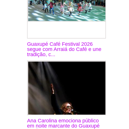
Guaxupé Café Festival 2026
segue com Arraiá do Café e une
tradição, c...
Ana Carolina emociona público
em noite marcante do Guaxupé