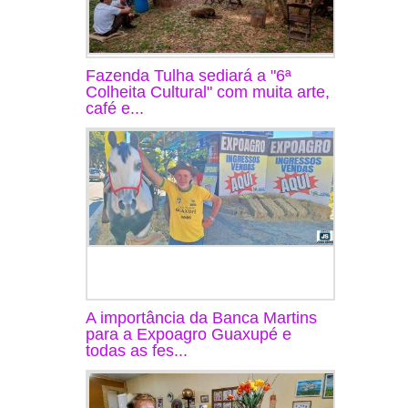
Fazenda Tulha sediará a "6ª
Colheita Cultural" com muita arte,
café e...
A importância da Banca Martins
para a Expoagro Guaxupé e
todas as fes...