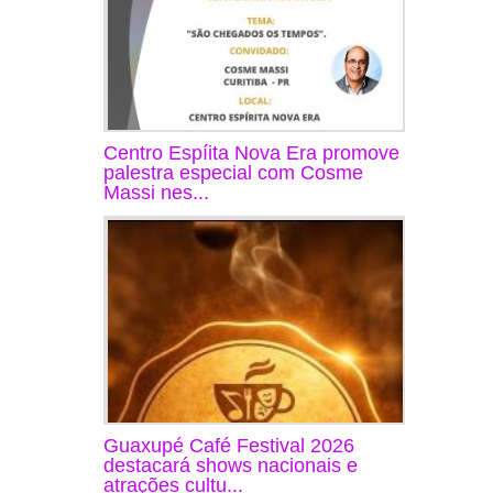
Centro Espíita Nova Era promove
palestra especial com Cosme
Massi nes...
Guaxupé Café Festival 2026
destacará shows nacionais e
atrações cultu...