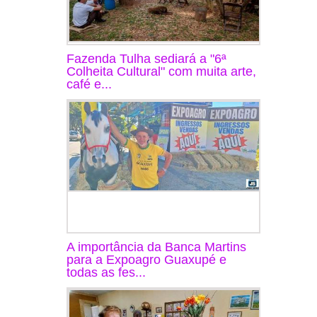
Fazenda Tulha sediará a "6ª
Colheita Cultural" com muita arte,
café e...
A importância da Banca Martins
para a Expoagro Guaxupé e
todas as fes...