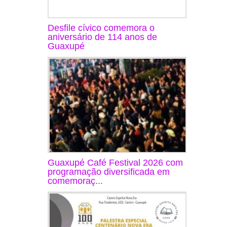
Desfile cívico comemora o
aniversário de 114 anos de
Guaxupé
Guaxupé Café Festival 2026 com
programação diversificada em
comemoraç...