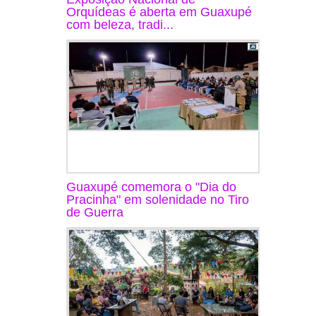
Orquídeas é aberta em Guaxupé
com beleza, tradi...
Guaxupé comemora o "Dia do
Pracinha" em solenidade no Tiro
de Guerra