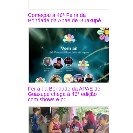
Começou a 46ª Feira da
Bondade da Apae de Guaxupé
Feira da Bondade da APAE de
Guaxupé chega à 46ª edição
com shows e pr...