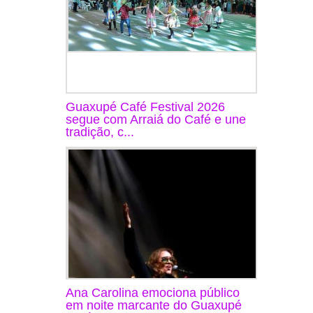
Guaxupé Café Festival 2026
segue com Arraiá do Café e une
tradição, c...
Ana Carolina emociona público
em noite marcante do Guaxupé