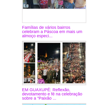
Famílias de vários bairros
celebram a Páscoa em mais um
almoço especi...
EM GUAXUPÉ: Reflexão,
devotamento e fé na celebração
sobre a "Paixão ...