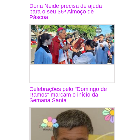
Dona Neide precisa de ajuda
para o seu 36º Almoço de
Páscoa
Celebrações pelo "Domingo de
Ramos" marcam o início da
Semana Santa