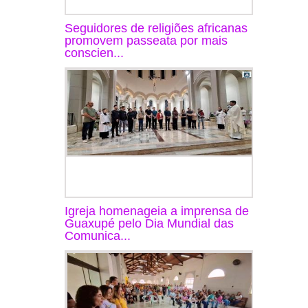
Seguidores de religiões africanas
promovem passeata por mais
conscien...
Igreja homenageia a imprensa de
Guaxupé pelo Dia Mundial das
Comunica...