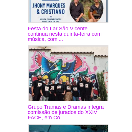
Festa do Lar São Vicente
continua nesta quinta-feira com
música, comi...
Grupo Tramas e Dramas integra
comissão de jurados do XXIV
FACE, em Co...