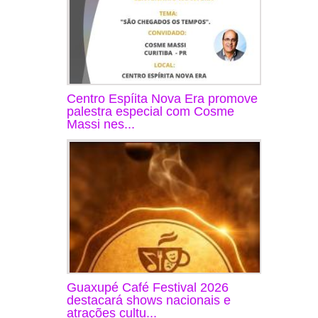
Centro Espíita Nova Era promove
palestra especial com Cosme
Massi nes...
Guaxupé Café Festival 2026
destacará shows nacionais e
atrações cultu...