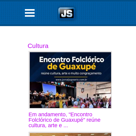
Cultura
Em andamento, "Encontro
Folclórico de Guaxupé" reúne
cultura, arte e ...