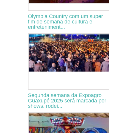
Olympia Country com um super
fim de semana de cultura e
entreteniment...
Segunda semana da Expoagro
Guaxupé 2025 será marcada por
shows, rodei...