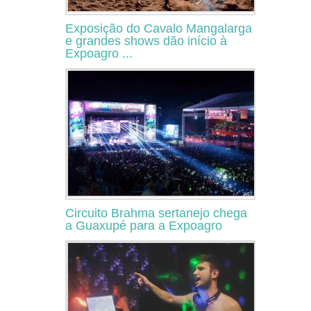
Exposição do Cavalo Mangalarga
e grandes shows dão início à
Expoagro ...
Circuito Brahma sertanejo chega
a Guaxupé para a Expoagro