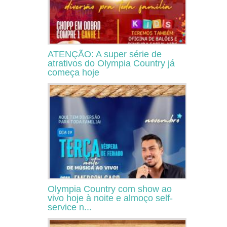
ATENÇÃO: A super série de
atrativos do Olympia Country já
começa hoje
Olympia Country com show ao
vivo hoje à noite e almoço self-
service n...