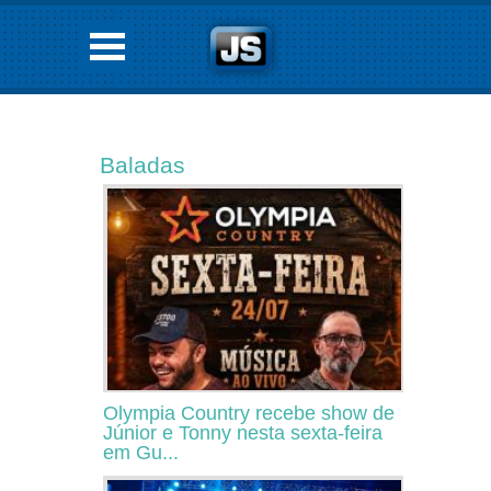
Baladas
Olympia Country recebe show de
Júnior e Tonny nesta sexta-feira
em Gu...