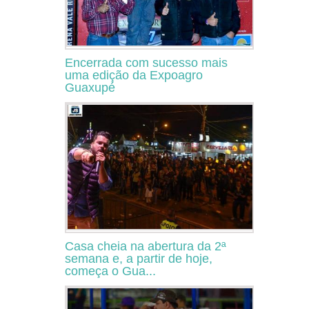
Encerrada com sucesso mais
uma edição da Expoagro
Guaxupé
Casa cheia na abertura da 2ª
semana e, a partir de hoje,
começa o Gua...