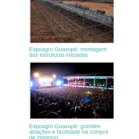
Expoagro Guaxupé: montagem
das estruturas iniciadas
Expoagro Guaxupé: grandes
atrações e facilidade na compra
de ingresso...