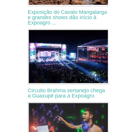
Exposição do Cavalo Mangalarga
e grandes shows dão início à
Expoagro ...
Circuito Brahma sertanejo chega
a Guaxupé para a Expoagro