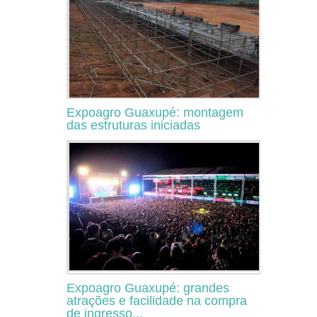
Expoagro Guaxupé: montagem
das estruturas iniciadas
Expoagro Guaxupé: grandes
atrações e facilidade na compra
de ingresso...