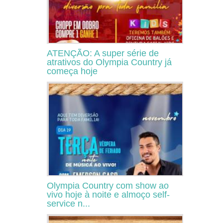
ATENÇÃO: A super série de
atrativos do Olympia Country já
começa hoje
Olympia Country com show ao
vivo hoje à noite e almoço self-
service n...