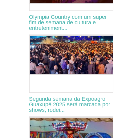
Olympia Country com um super
fim de semana de cultura e
entreteniment...
Segunda semana da Expoagro
Guaxupé 2025 será marcada por
shows, rodei...