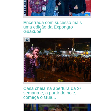
Encerrada com sucesso mais
uma edição da Expoagro
Guaxupé
Casa cheia na abertura da 2ª
semana e, a partir de hoje,
começa o Gua...