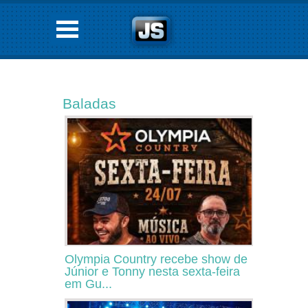
Baladas
Olympia Country recebe show de
Júnior e Tonny nesta sexta-feira
em Gu...