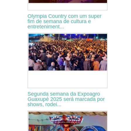
Olympia Country com um super
fim de semana de cultura e
entreteniment...
Segunda semana da Expoagro
Guaxupé 2025 será marcada por
shows, rodei...