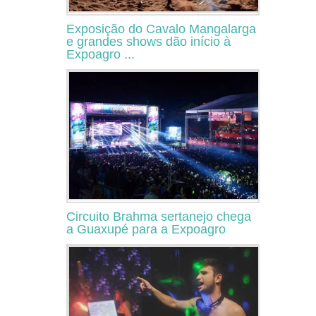
Exposição do Cavalo Mangalarga
e grandes shows dão início à
Expoagro ...
Circuito Brahma sertanejo chega
a Guaxupé para a Expoagro