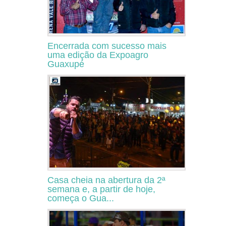
Encerrada com sucesso mais
uma edição da Expoagro
Guaxupé
Casa cheia na abertura da 2ª
semana e, a partir de hoje,
começa o Gua...