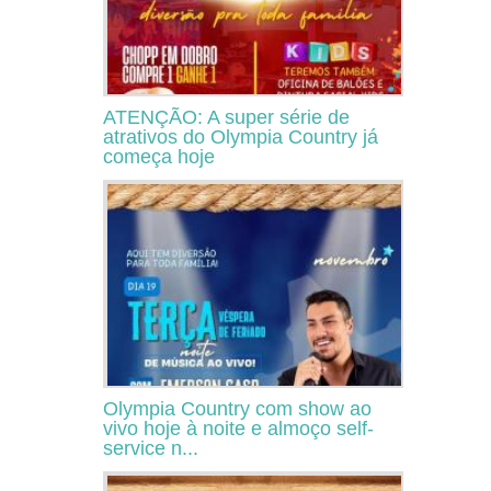
ATENÇÃO: A super série de
atrativos do Olympia Country já
começa hoje
Olympia Country com show ao
vivo hoje à noite e almoço self-
service n...