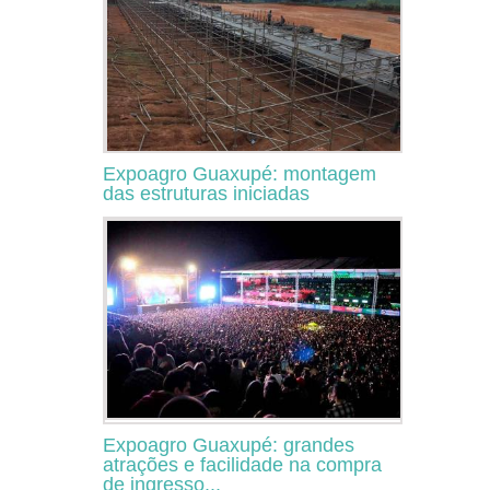
Expoagro Guaxupé: montagem
das estruturas iniciadas
Expoagro Guaxupé: grandes
atrações e facilidade na compra
de ingresso...