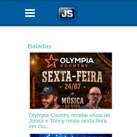
Baladas
Olympia Country recebe show de
Júnior e Tonny nesta sexta-feira
em Gu...