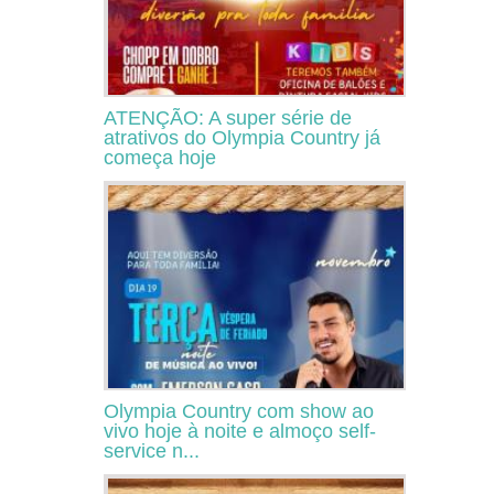
ATENÇÃO: A super série de
atrativos do Olympia Country já
começa hoje
Olympia Country com show ao
vivo hoje à noite e almoço self-
service n...