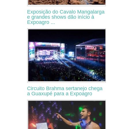
Exposição do Cavalo Mangalarga
e grandes shows dão início à
Expoagro ...
Circuito Brahma sertanejo chega
a Guaxupé para a Expoagro