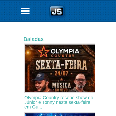
Baladas
Olympia Country recebe show de
Júnior e Tonny nesta sexta-feira
em Gu...