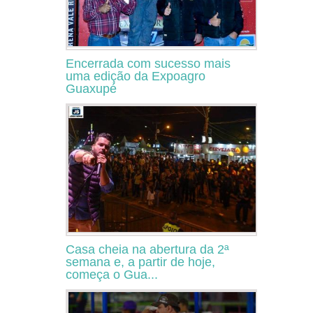
Encerrada com sucesso mais
uma edição da Expoagro
Guaxupé
Casa cheia na abertura da 2ª
semana e, a partir de hoje,
começa o Gua...