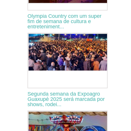
Olympia Country com um super
fim de semana de cultura e
entreteniment...
Segunda semana da Expoagro
Guaxupé 2025 será marcada por
shows, rodei...