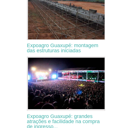
Expoagro Guaxupé: montagem
das estruturas iniciadas
Expoagro Guaxupé: grandes
atrações e facilidade na compra
de ingresso...