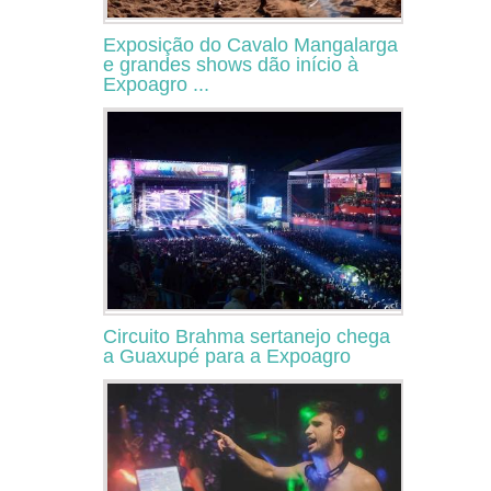
Exposição do Cavalo Mangalarga
e grandes shows dão início à
Expoagro ...
Circuito Brahma sertanejo chega
a Guaxupé para a Expoagro