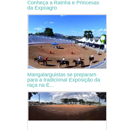
Conheça a Rainha e Princesas
da Expoagro
Mangalarguistas se preparam
para a tradicional Exposição da
raça na E...