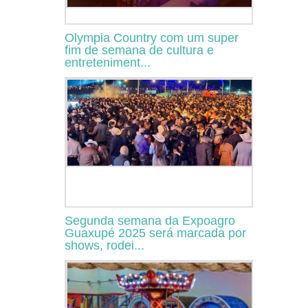
Olympia Country com um super
fim de semana de cultura e
entreteniment...
Segunda semana da Expoagro
Guaxupé 2025 será marcada por
shows, rodei...