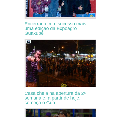
Encerrada com sucesso mais
uma edição da Expoagro
Guaxupé
Casa cheia na abertura da 2ª
semana e, a partir de hoje,
começa o Gua...