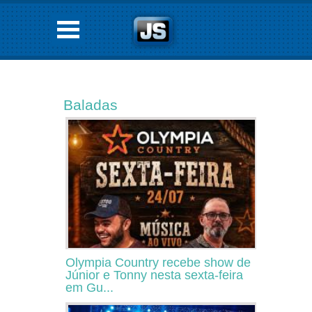
Baladas
Olympia Country recebe show de
Júnior e Tonny nesta sexta-feira
em Gu...