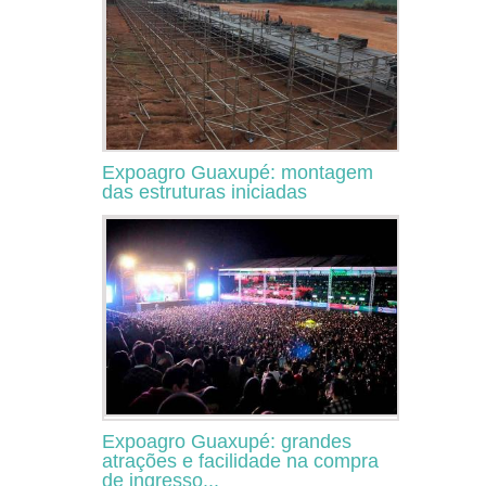
Expoagro Guaxupé: montagem
das estruturas iniciadas
Expoagro Guaxupé: grandes
atrações e facilidade na compra
de ingresso...