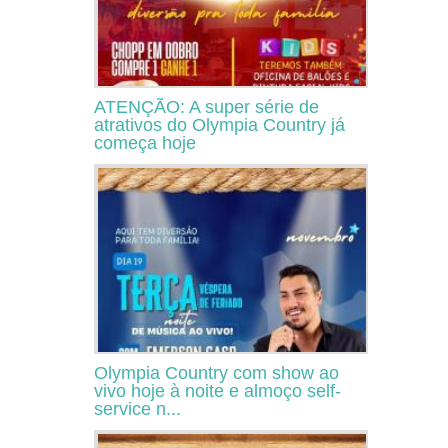
ATENÇÃO: A super série de
atrativos do Olympia Country já
começa hoje
Olympia Country com show ao
vivo hoje à noite e almoço self-
service n...