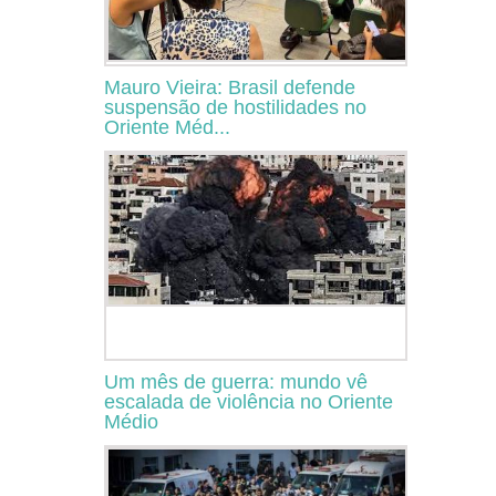
Mauro Vieira: Brasil defende
suspensão de hostilidades no
Oriente Méd...
Um mês de guerra: mundo vê
escalada de violência no Oriente
Médio