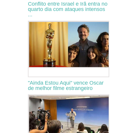
Conflito entre Israel e Irã entra no
quarto dia com ataques intensos
...
"Ainda Estou Aqui" vence Oscar
de melhor filme estrangeiro