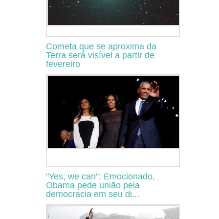
Cometa que se aproxima da
Terra será visível a partir de
fevereiro
"Yes, we can": Emocionado,
Obama pede união pela
democracia em seu di...