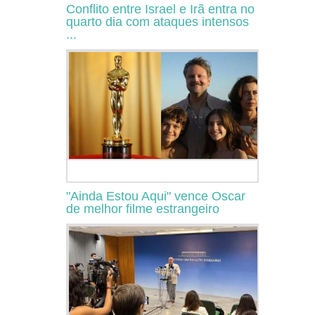
Conflito entre Israel e Irã entra no
quarto dia com ataques intensos
...
"Ainda Estou Aqui" vence Oscar
de melhor filme estrangeiro