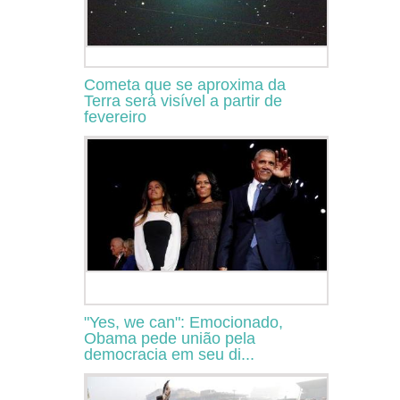
Cometa que se aproxima da
Terra será visível a partir de
fevereiro
"Yes, we can": Emocionado,
Obama pede união pela
democracia em seu di...