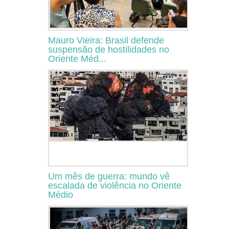
Mauro Vieira: Brasil defende
suspensão de hostilidades no
Oriente Méd...
Um mês de guerra: mundo vê
escalada de violência no Oriente
Médio