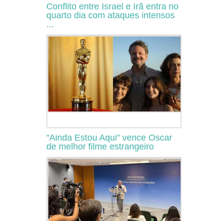
Conflito entre Israel e Irã entra no
quarto dia com ataques intensos
...
"Ainda Estou Aqui" vence Oscar
de melhor filme estrangeiro