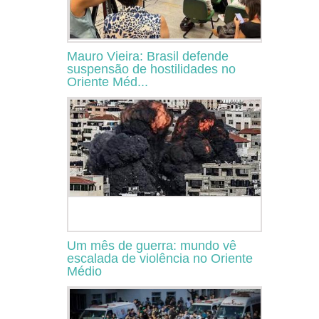
Mauro Vieira: Brasil defende
suspensão de hostilidades no
Oriente Méd...
Um mês de guerra: mundo vê
escalada de violência no Oriente
Médio