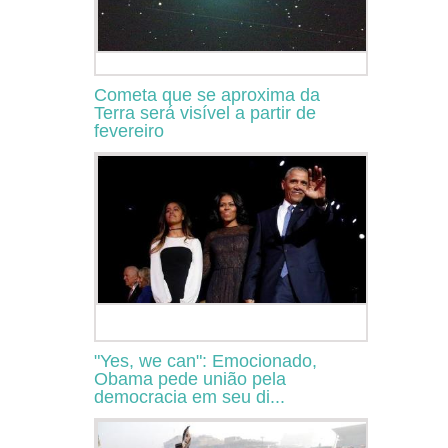
Cometa que se aproxima da
Terra será visível a partir de
fevereiro
"Yes, we can": Emocionado,
Obama pede união pela
democracia em seu di...