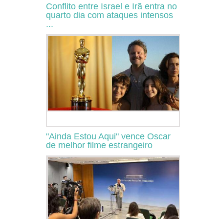
Conflito entre Israel e Irã entra no
quarto dia com ataques intensos
...
"Ainda Estou Aqui" vence Oscar
de melhor filme estrangeiro