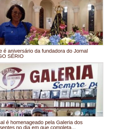
e é aniversário da fundadora do Jornal
GO SÉRIO
al é homenageado pela Galeria dos
sentes no dia em que completa...