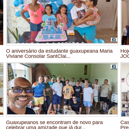
O aniversário da estudante guaxupeana Maria
Hoj
Viviane Consolar SantClai...
JO
Guaxupeanos se encontram de novo para
Cas
celebrar uma amizade que já dur...
Pre