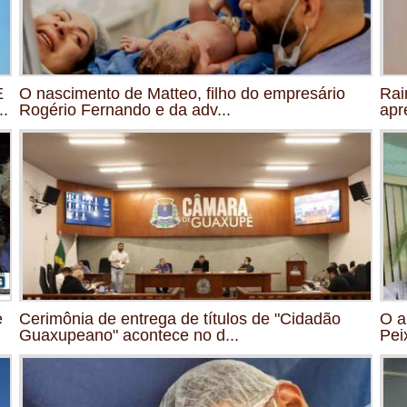
E
O nascimento de Matteo, filho do empresário
Rai
.
Rogério Fernando e da adv...
apr
e
Cerimônia de entrega de títulos de "Cidadão
O a
Guaxupeano" acontece no d...
Pei