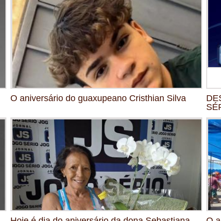
O aniversário do guaxupeano Cristhian Silva
DE
SÉR
Hoje é dia do aniversário da dona Sebastiana,
O a