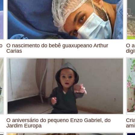
o
O nascimento do bebê guaxupeano Arthur
O a
Carias
digi
O aniversário do pequeno Enzo Gabriel, do
Cri
Jardim Europa
ami