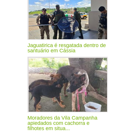
Jaguatirica é resgatada dentro de
santuário em Cássia
Moradores da Vila Campanha
apiedados com cachorra e
filhotes em situa...