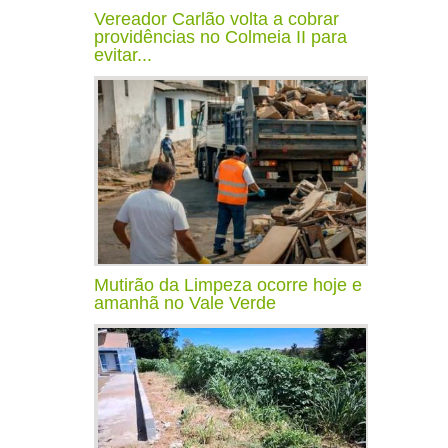
Vereador Carlão volta a cobrar
providências no Colmeia II para
evitar...
Mutirão da Limpeza ocorre hoje e
amanhã no Vale Verde