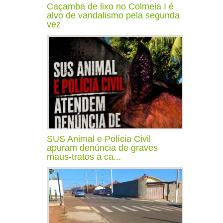
Caçamba de lixo no Colmeia I é
alvo de vandalismo pela segunda
vez
SUS Animal e Polícia Civil
apuram denúncia de graves
maus-tratos a ca...