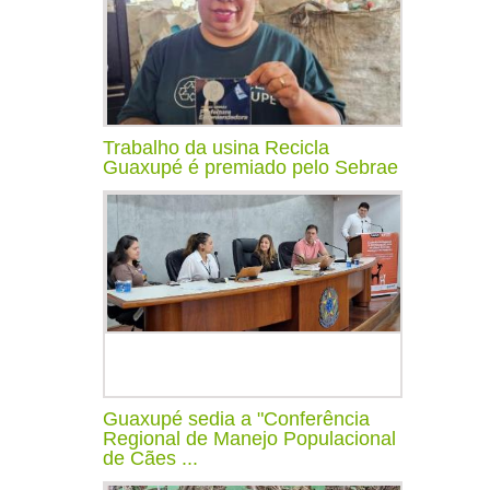
Trabalho da usina Recicla
Guaxupé é premiado pelo Sebrae
Guaxupé sedia a "Conferência
Regional de Manejo Populacional
de Cães ...