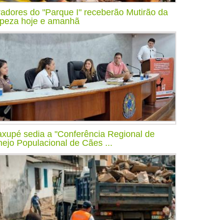
adores do "Parque I" receberão Mutirão da
peza hoje e amanhã
xupé sedia a "Conferência Regional de
ejo Populacional de Cães ...