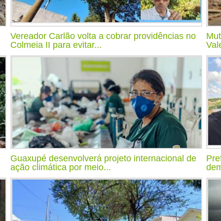
Vereador Carlão volta a cobrar providências no
Mut
Colmeia II para evitar...
Val
Guaxupé desenvolverá projeto internacional de
Pre
ação climática por meio...
dem