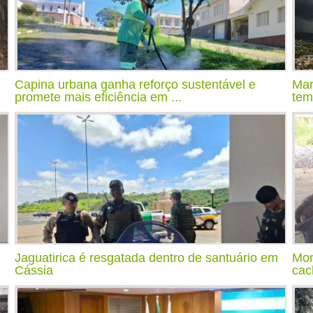
Capina urbana ganha reforço sustentável e
Mar
promete mais eficiência em ...
tem
Jaguatirica é resgatada dentro de santuário em
Mor
Cássia
cac