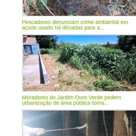
Pescadores denunciam crime ambiental em
açude usado há décadas para a...
Moradores do Jardim Ouro Verde pedem
urbanização de área pública toma...