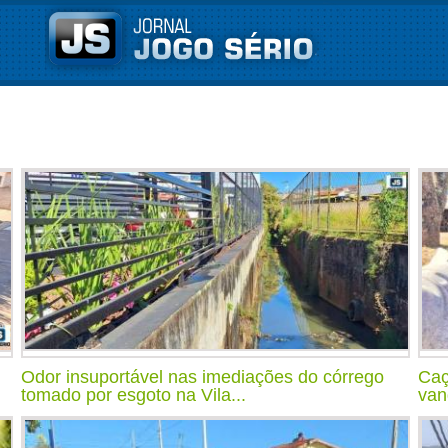
Odor insuportável nas imediações do córrego
Caç
tomado por esgoto na Vila...
van