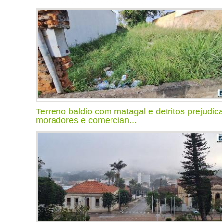
Terreno baldio com matagal e detritos prejudic
moradores e comercian...