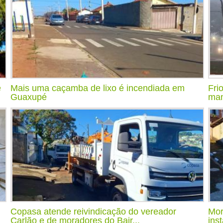
e
Mais uma caçamba de lixo é incendiada em
Fri
Guaxupé
man
Copasa atende reivindicação do vereador
Mor
Carlão e de moradores do Bair...
ins