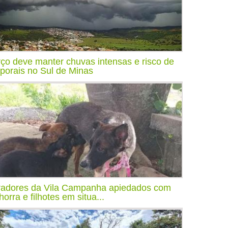
ço deve manter chuvas intensas e risco de
porais no Sul de Minas
adores da Vila Campanha apiedados com
horra e filhotes em situa...