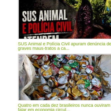
SUS Animal e Polícia Civil apuram denúncia d
graves maus-tratos a ca...
Quatro em cada dez brasileiros nunca ouviram
falar em economia circul...