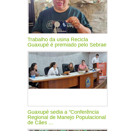
Trabalho da usina Recicla
Guaxupé é premiado pelo Sebrae
Guaxupé sedia a "Conferência
Regional de Manejo Populacional
de Cães ...