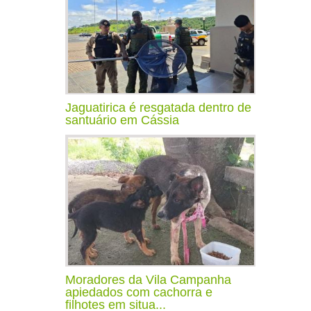
Jaguatirica é resgatada dentro de
santuário em Cássia
Moradores da Vila Campanha
apiedados com cachorra e
filhotes em situa...