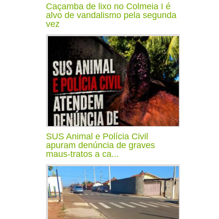
Caçamba de lixo no Colmeia I é
alvo de vandalismo pela segunda
vez
SUS Animal e Polícia Civil
apuram denúncia de graves
maus-tratos a ca...