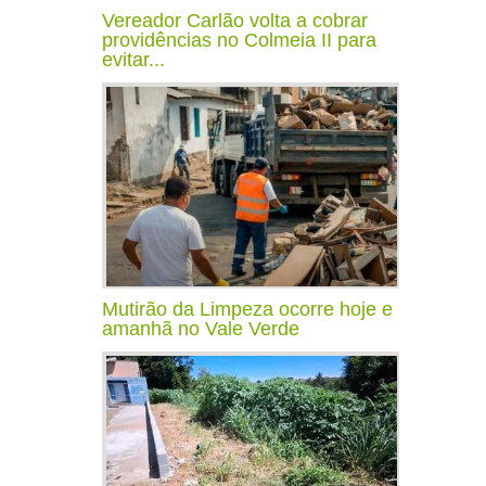
Vereador Carlão volta a cobrar
providências no Colmeia II para
evitar...
Mutirão da Limpeza ocorre hoje e
amanhã no Vale Verde