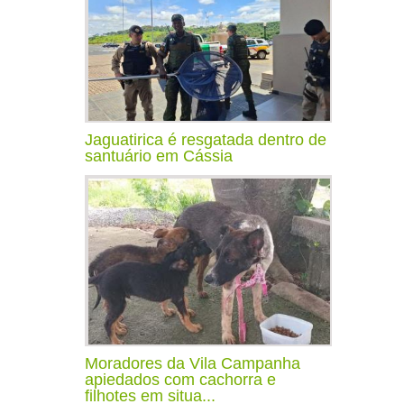
Jaguatirica é resgatada dentro de
santuário em Cássia
Moradores da Vila Campanha
apiedados com cachorra e
filhotes em situa...