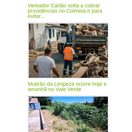
Vereador Carlão volta a cobrar
providências no Colmeia II para
evitar...
Mutirão da Limpeza ocorre hoje e
amanhã no Vale Verde