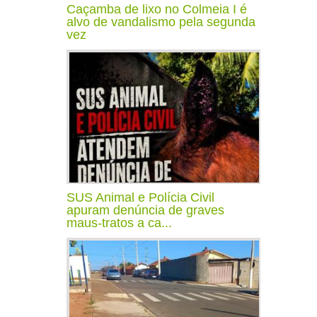
Caçamba de lixo no Colmeia I é
alvo de vandalismo pela segunda
vez
SUS Animal e Polícia Civil
apuram denúncia de graves
maus-tratos a ca...