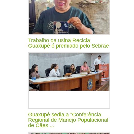
Trabalho da usina Recicla
Guaxupé é premiado pelo Sebrae
Guaxupé sedia a "Conferência
Regional de Manejo Populacional
de Cães ...