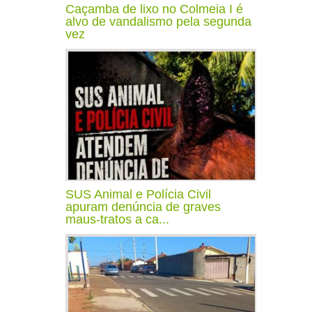
Caçamba de lixo no Colmeia I é
alvo de vandalismo pela segunda
vez
SUS Animal e Polícia Civil
apuram denúncia de graves
maus-tratos a ca...