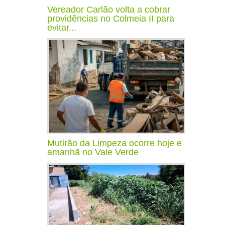
Vereador Carlão volta a cobrar
providências no Colmeia II para
evitar...
Mutirão da Limpeza ocorre hoje e
amanhã no Vale Verde