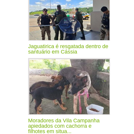
Jaguatirica é resgatada dentro de
santuário em Cássia
Moradores da Vila Campanha
apiedados com cachorra e
filhotes em situa...