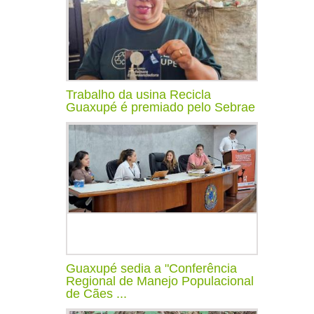
Trabalho da usina Recicla
Guaxupé é premiado pelo Sebrae
Guaxupé sedia a "Conferência
Regional de Manejo Populacional
de Cães ...