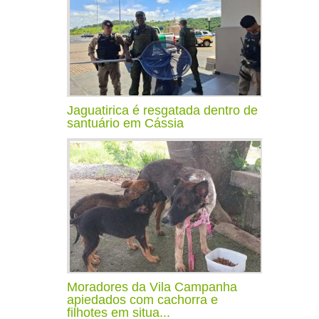
Jaguatirica é resgatada dentro de
santuário em Cássia
Moradores da Vila Campanha
apiedados com cachorra e
filhotes em situa...