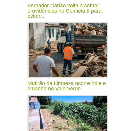
Vereador Carlão volta a cobrar
providências no Colmeia II para
evitar...
Mutirão da Limpeza ocorre hoje e
amanhã no Vale Verde