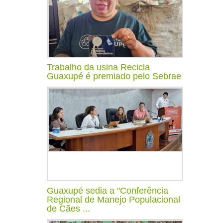
Trabalho da usina Recicla
Guaxupé é premiado pelo Sebrae
Guaxupé sedia a "Conferência
Regional de Manejo Populacional
de Cães ...