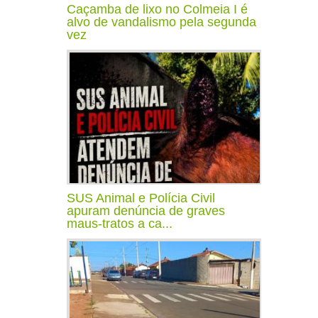
Caçamba de lixo no Colmeia I é
alvo de vandalismo pela segunda
vez
SUS Animal e Polícia Civil
apuram denúncia de graves
maus-tratos a ca...