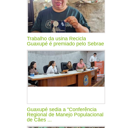
Trabalho da usina Recicla
Guaxupé é premiado pelo Sebrae
Guaxupé sedia a "Conferência
Regional de Manejo Populacional
de Cães ...