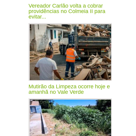
Vereador Carlão volta a cobrar
providências no Colmeia II para
evitar...
Mutirão da Limpeza ocorre hoje e
amanhã no Vale Verde