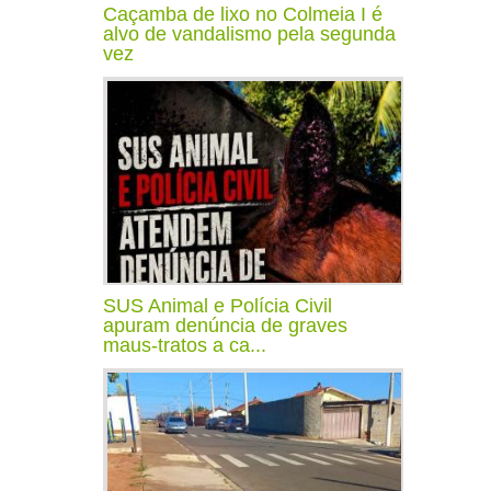
Caçamba de lixo no Colmeia I é
alvo de vandalismo pela segunda
vez
SUS Animal e Polícia Civil
apuram denúncia de graves
maus-tratos a ca...