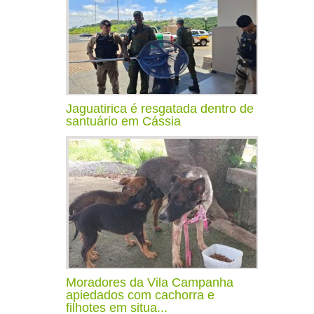
Jaguatirica é resgatada dentro de
santuário em Cássia
Moradores da Vila Campanha
apiedados com cachorra e
filhotes em situa...