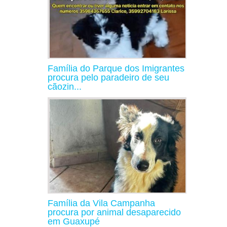
Família do Parque dos Imigrantes
procura pelo paradeiro de seu
cãozin...
Família da Vila Campanha
procura por animal desaparecido
em Guaxupé