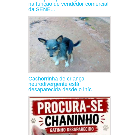
na função de vendedor comercial
da SENE...
Cachorrinha de criança
neurodivergente está
desaparecida desde o iníc...