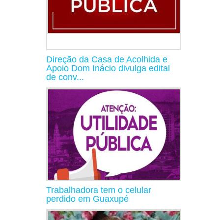
Direção da Casa de Acolhida e
Apoio Dom Inácio divulga edital
de conv...
Trabalhadora tem o celular
perdido em Guaxupé