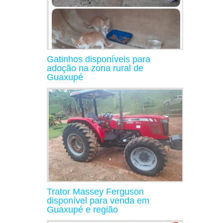
Gatinhos disponíveis para
adoção na zona rural de
Guaxupé
Trator Massey Ferguson
disponível para venda em
Guaxupé e região