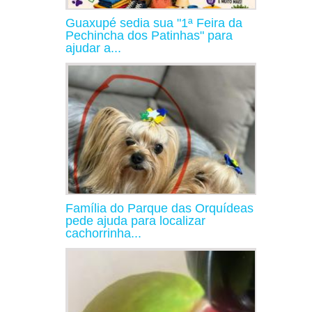
Guaxupé sedia sua "1ª Feira da
Pechincha dos Patinhas" para
ajudar a...
Família do Parque das Orquídeas
pede ajuda para localizar
cachorrinha...