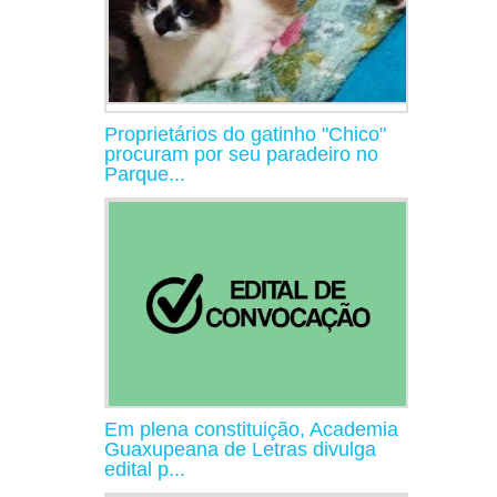
Proprietários do gatinho "Chico"
procuram por seu paradeiro no
Parque...
Em plena constituição, Academia
Guaxupeana de Letras divulga
edital p...