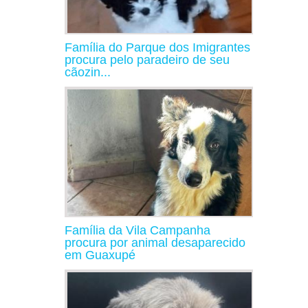
Família do Parque dos Imigrantes
procura pelo paradeiro de seu
cãozin...
Família da Vila Campanha
procura por animal desaparecido
em Guaxupé