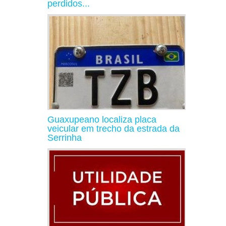
perdidos...
Guaxupeano localiza placa
veicular em trecho da estrada da
Serrinha