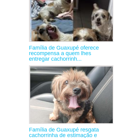
Família de Guaxupé oferece
recompensa a quem lhes
entregar cachorrinh...
Família de Guaxupé resgata
cachorrinha de estimação e