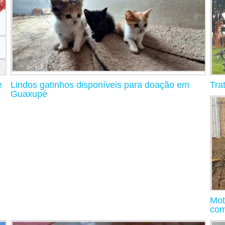
e
Lindos gatinhos disponíveis para doação em
Tra
Guaxupé
Mot
com