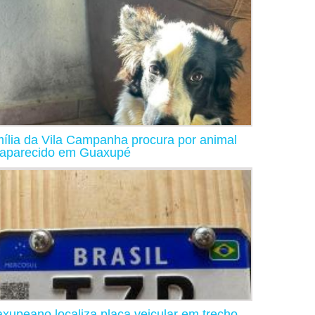
ília da Vila Campanha procura por animal
aparecido em Guaxupé
xupeano localiza placa veicular em trecho