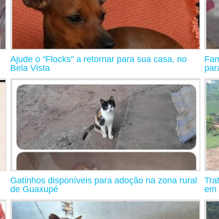
Ajude o "Flocks" a retornar para sua casa, no
Fam
Bela Vista
par
Gatinhos disponíveis para adoção na zona rural
Tra
de Guaxupé
em 