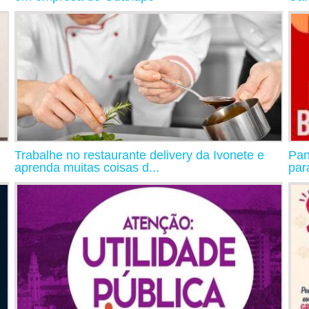
Trabalhe no restaurante delivery da Ivonete e
Pan
aprenda muitas coisas d...
par