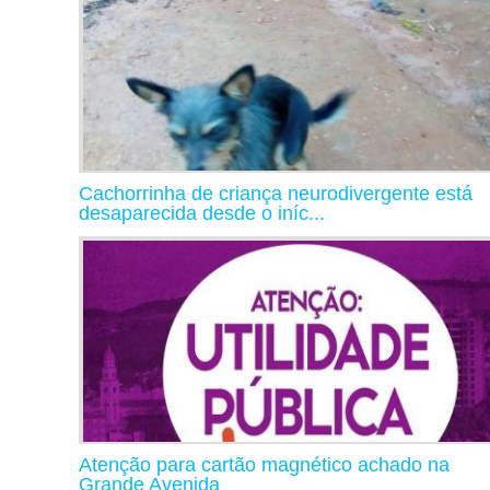
Cachorrinha de criança neurodivergente está
desaparecida desde o iníc...
Atenção para cartão magnético achado na
Grande Avenida