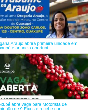
garia Araujo abrirá primeira unidade em
xupé e anuncia oportuni...
xupé abre vaga para Motorista de
inhão de 9 Eixos e recebe curr...