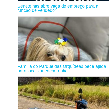
Senetelhas abre vaga de emprego para a
função de vendedor
Família do Parque das Orquídeas pede ajuda
para localizar cachorrinha...