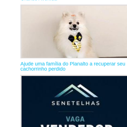
Ajude uma família do Planalto a recuperar seu
cachorrinho perdido