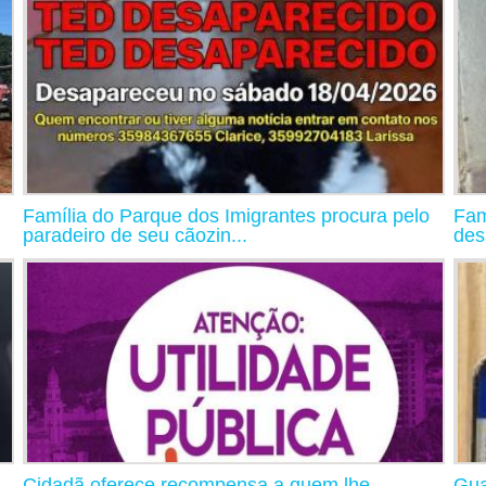
Família do Parque dos Imigrantes procura pelo
Fam
paradeiro de seu cãozin...
des
Cidadã oferece recompensa a quem lhe
Gua