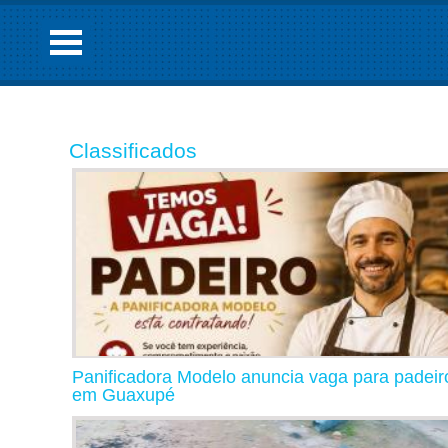
Classificados
Panificadora Modelo anuncia vaga para padeir
em Guaxupé