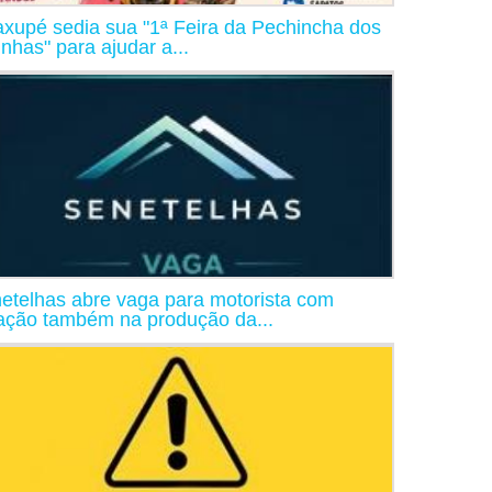
xupé sedia sua "1ª Feira da Pechincha dos
inhas" para ajudar a...
etelhas abre vaga para motorista com
ação também na produção da...