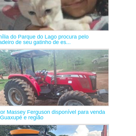
ília do Parque do Lago procura pelo
adeiro de seu gatinho de es...
tor Massey Ferguson disponível para venda
Guaxupé e região