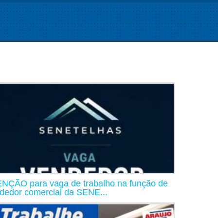
NÇÃO para vaga de trabalho na função de
dedor comercial da SENE...