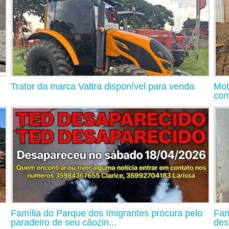
Trator da marca Valtra disponível para venda
Mot
com
Família do Parque dos Imigrantes procura pelo
Fam
paradeiro de seu cãozin...
des