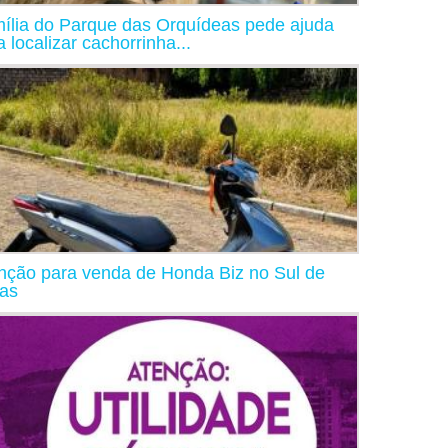
ília do Parque das Orquídeas pede ajuda
a localizar cachorrinha...
nção para venda de Honda Biz no Sul de
as