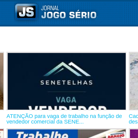
ATENÇÃO para vaga de trabalho na função de
Cac
vendedor comercial da SENE...
des