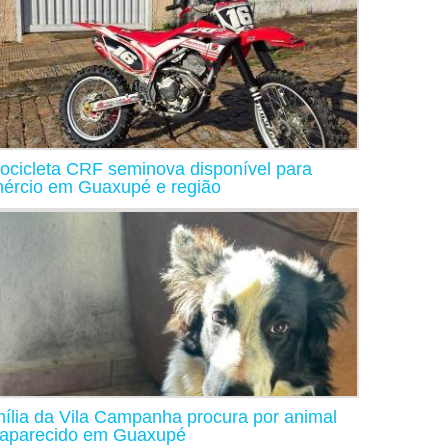
ocicleta CRF seminova disponível para
ércio em Guaxupé e região
ília da Vila Campanha procura por animal
aparecido em Guaxupé