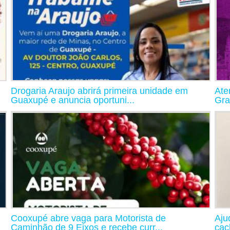
Drogaria Araujo abrirá primeira unidade em
Ate
Guaxupé e anuncia oportuni...
Gra
Cooxupé abre vaga para Motorista de
Aju
Caminhão de 9 Eixos e recebe curr...
cac