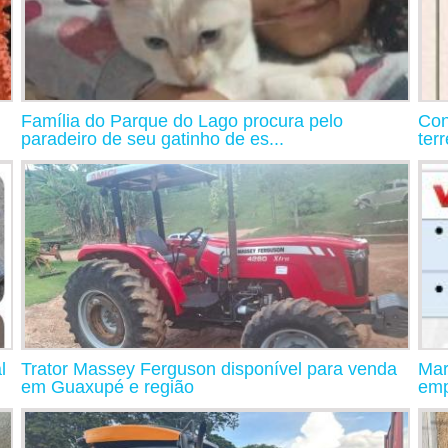
Família do Parque do Lago procura pelo
Con
paradeiro de seu gatinho de es...
ter
l
Trator Massey Ferguson disponível para venda
Mar
em Guaxupé e região
emp