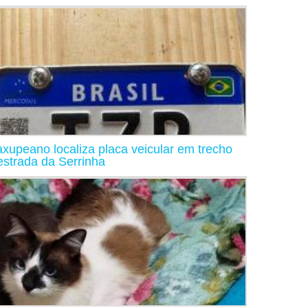
xupeano localiza placa veicular em trecho
estrada da Serrinha