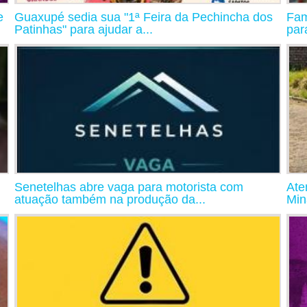
e
Guaxupé sedia sua "1ª Feira da Pechincha dos
Fam
Patinhas" para ajudar a...
par
Senetelhas abre vaga para motorista com
Ate
atuação também na produção da...
Min