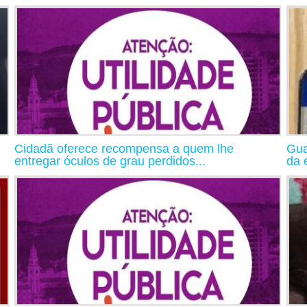
Cidadã oferece recompensa a quem lhe
Gua
entregar óculos de grau perdidos...
da 