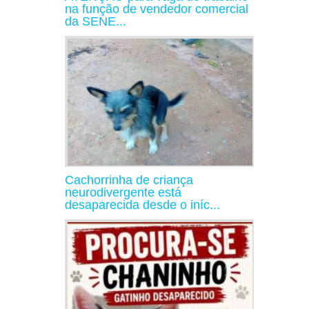
na função de vendedor comercial
da SENE...
Cachorrinha de criança
neurodivergente está
desaparecida desde o iníc...