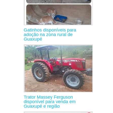
Gatinhos disponíveis para
adoção na zona rural de
Guaxupé
Trator Massey Ferguson
disponível para venda em
Guaxupé e região