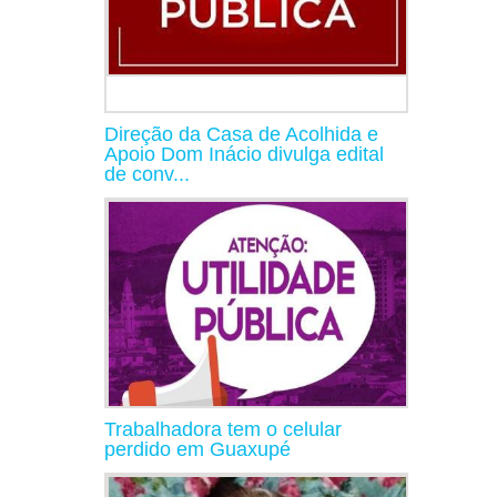
Direção da Casa de Acolhida e
Apoio Dom Inácio divulga edital
de conv...
Trabalhadora tem o celular
perdido em Guaxupé