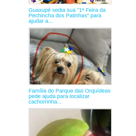
Guaxupé sedia sua "1ª Feira da
Pechincha dos Patinhas" para
ajudar a...
Família do Parque das Orquídeas
pede ajuda para localizar
cachorrinha...