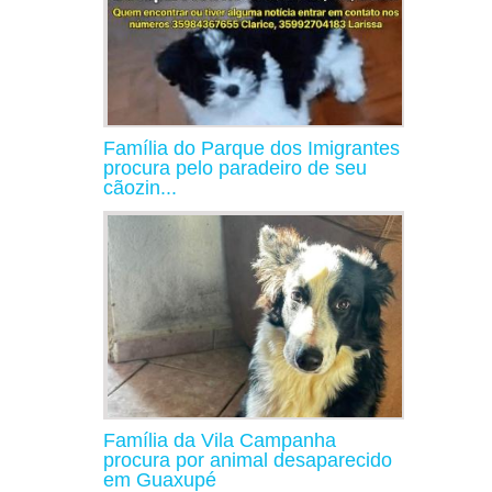
Família do Parque dos Imigrantes
procura pelo paradeiro de seu
cãozin...
Família da Vila Campanha
procura por animal desaparecido
em Guaxupé