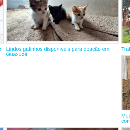
e
Lindos gatinhos disponíveis para doação em
Tra
Guaxupé
Mot
com