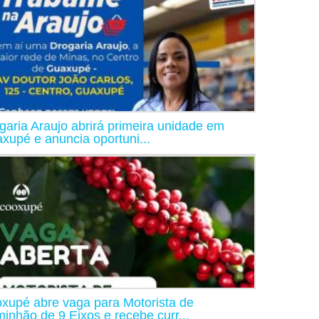
garia Araujo abrirá primeira unidade em
xupé e anuncia oportuni...
xupé abre vaga para Motorista de
inhão de 9 Eixos e recebe curr...