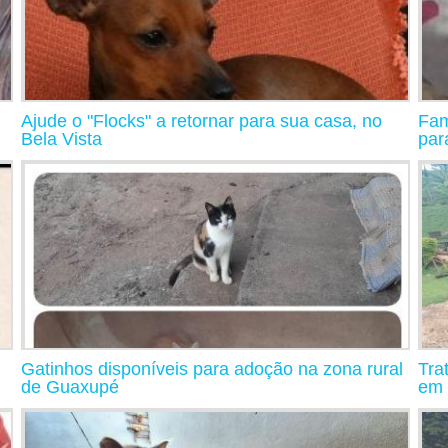
Ajude o "Flocks" a retornar para sua casa, no
Fam
Bela Vista
par
Gatinhos disponíveis para adoção na zona rural
Tra
de Guaxupé
em 