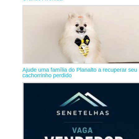
Ajude uma família do Planalto a recuperar seu
cachorrinho perdido