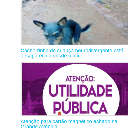
Cachorrinha de criança neurodivergente está
desaparecida desde o iníc...
Atenção para cartão magnético achado na
Grande Avenida