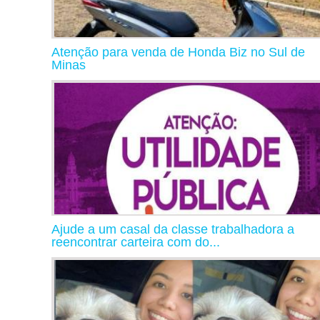
Atenção para venda de Honda Biz no Sul de
Minas
Ajude a um casal da classe trabalhadora a
reencontrar carteira com do...