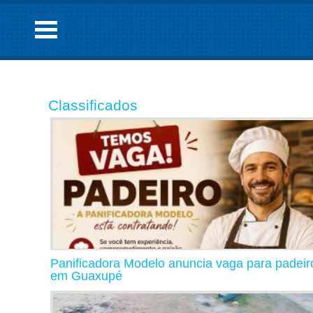
Classificados
Panificadora Modelo anuncia vaga para padeir
em Guaxupé