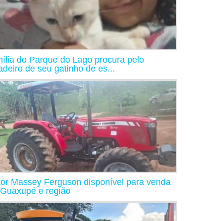
ília do Parque do Lago procura pelo
adeiro de seu gatinho de es...
tor Massey Ferguson disponível para venda
Guaxupé e região