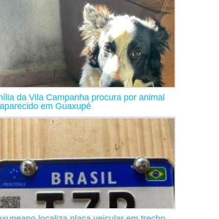
ília da Vila Campanha procura por animal
aparecido em Guaxupé
xupeano localiza placa veicular em trecho