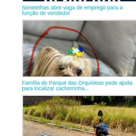
Senetelhas abre vaga de emprego para a
função de vendedor
Família do Parque das Orquídeas pede ajuda
para localizar cachorrinha...