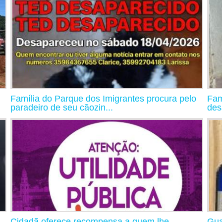
Família do Parque dos Imigrantes procura pelo
Fam
paradeiro de seu cãozin...
des
Cidadã oferece recompensa a quem lhe
Gua