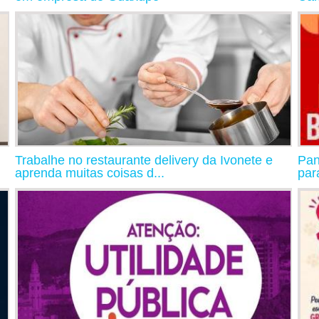
Trabalhe no restaurante delivery da Ivonete e
Pan
aprenda muitas coisas d...
par