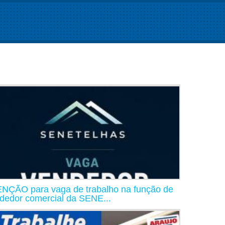
NÇÃO para vaga de trabalho na função de
dedor comercial da SENE...