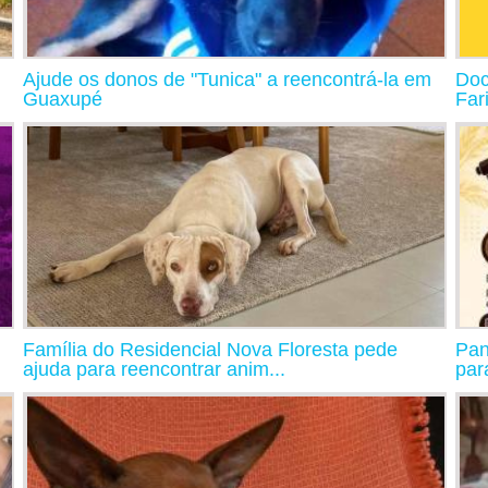
Ajude os donos de "Tunica" a reencontrá-la em
Doc
Guaxupé
Far
Família do Residencial Nova Floresta pede
Pan
ajuda para reencontrar anim...
par