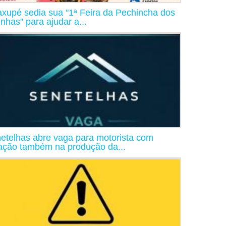
xupé sedia sua "1ª Feira da Pechincha dos
inhas" para ajudar a...
etelhas abre vaga para motorista com
ação também na produção da...