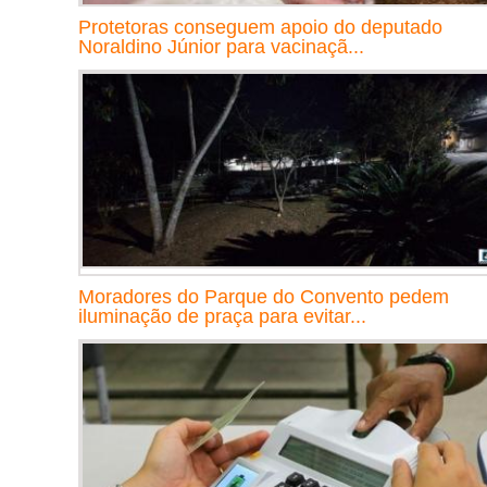
Protetoras conseguem apoio do deputado
Noraldino Júnior para vacinaçã...
Moradores do Parque do Convento pedem
iluminação de praça para evitar...