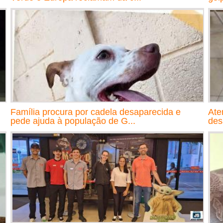
Família procura por cadela desaparecida e
Ate
pede ajuda à população de G...
des