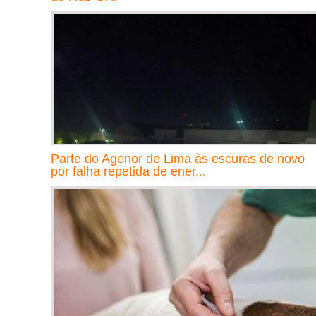
Parte do Agenor de Lima às escuras de novo
por falha repetida de ener...