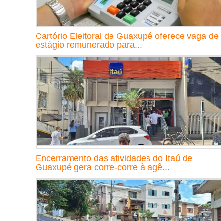
Cartório Eleitoral de Guaxupé oferece vaga de
estágio remunerado para...
Encerramento das atividades do Itaú de
Guaxupé gera corre-corre à agê...