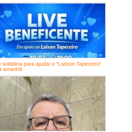
e solidária para ajudar o "Lailson Tapeceiro"
á amanhã