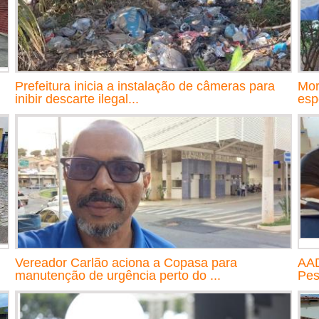
Prefeitura inicia a instalação de câmeras para
Mor
inibir descarte ilegal...
esp
Vereador Carlão aciona a Copasa para
AAD
manutenção de urgência perto do ...
Pes