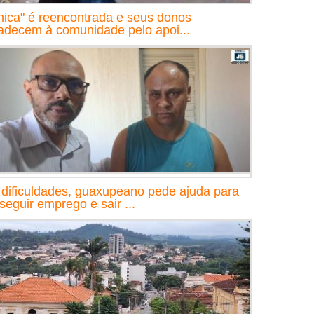
nica" é reencontrada e seus donos
adecem à comunidade pelo apoi...
dificuldades, guaxupeano pede ajuda para
seguir emprego e sair ...