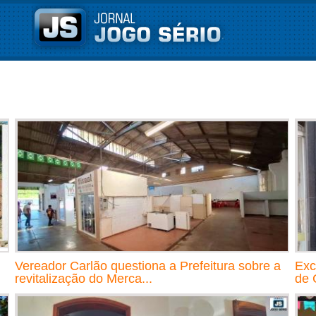
Vereador Carlão questiona a Prefeitura sobre a
Exc
revitalização do Merca...
de 