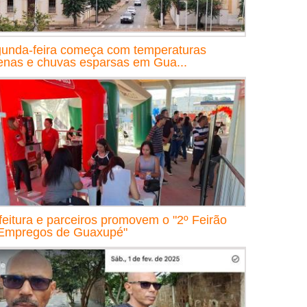
unda-feira começa com temperaturas
nas e chuvas esparsas em Gua...
feitura e parceiros promovem o "2º Feirão
Empregos de Guaxupé"