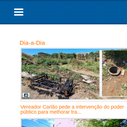
Dia-a-Dia
Vereador Carlão pede a intervenção do poder
público para melhorar tra...