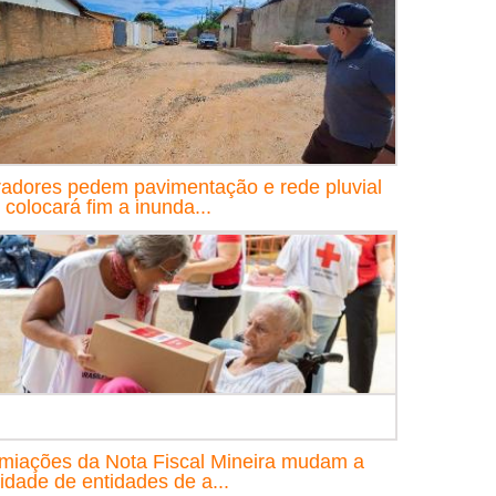
adores pedem pavimentação e rede pluvial
 colocará fim a inunda...
miações da Nota Fiscal Mineira mudam a
lidade de entidades de a...