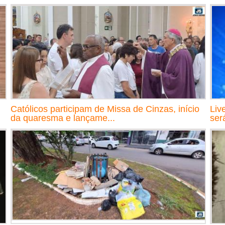
Católicos participam de Missa de Cinzas, início
Liv
da quaresma e lançame...
ser