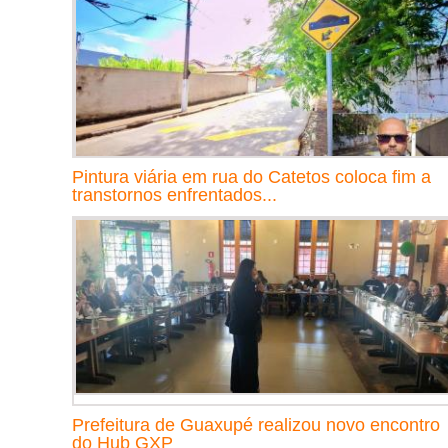
Pintura viária em rua do Catetos coloca fim a
transtornos enfrentados...
Prefeitura de Guaxupé realizou novo encontro
do Hub GXP