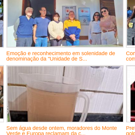
Emoção e reconhecimento em solenidade de
Com
denominação da "Unidade de S...
com
Sem água desde ontem, moradores do Monte
Pre
Verde e Europa reclamam da c...
gol