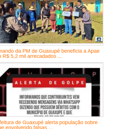
ando da PM de Guaxupé beneficia a Apae
 R$ 5,2 mil arrecadados ...
feitura de Guaxupé alerta população sobre
pe envolvendo falsas ...