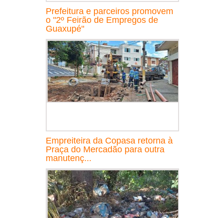
Prefeitura e parceiros promovem
o "2º Feirão de Empregos de
Guaxupé"
Empreiteira da Copasa retorna à
Praça do Mercadão para outra
manutenç...