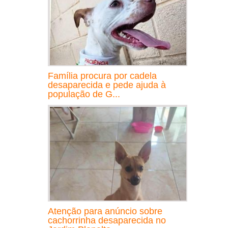
Família procura por cadela
desaparecida e pede ajuda à
população de G...
Atenção para anúncio sobre
cachorrinha desaparecida no