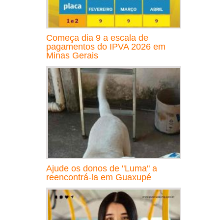
Começa dia 9 a escala de
pagamentos do IPVA 2026 em
Minas Gerais
Ajude os donos de "Luma" a
reencontrá-la em Guaxupé