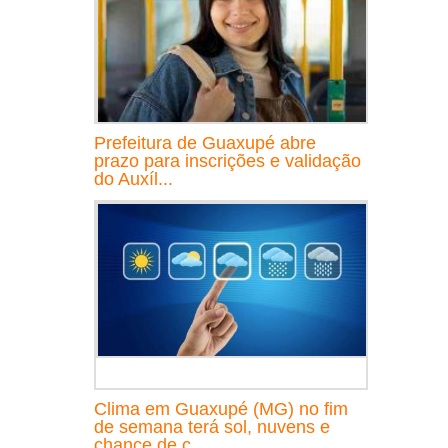
Prefeitura de Guaxupé abre
prazo para inscrições e validação
do Auxíl...
Clima em Guaxupé (MG) no fim
de semana terá sol, nuvens e
chance de c...