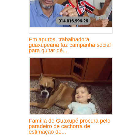
Em apuros, trabalhadora
guaxupeana faz campanha social
para quitar dé...
Família de Guaxupé procura pelo
paradeiro de cachorra de
estimação de...