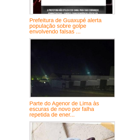
Prefeitura de Guaxupé alerta
população sobre golpe
envolvendo falsas ...
Parte do Agenor de Lima às
escuras de novo por falha
repetida de ener...