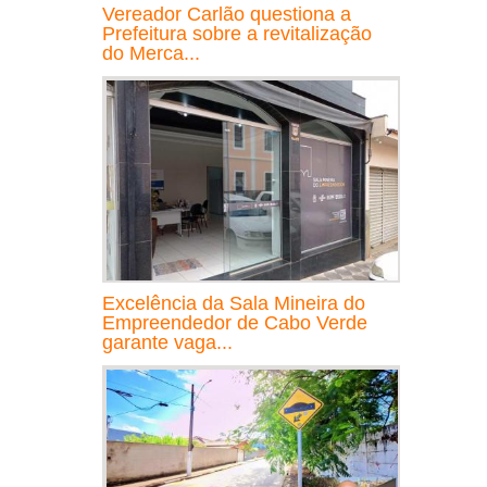
Vereador Carlão questiona a
Prefeitura sobre a revitalização
do Merca...
Excelência da Sala Mineira do
Empreendedor de Cabo Verde
garante vaga...