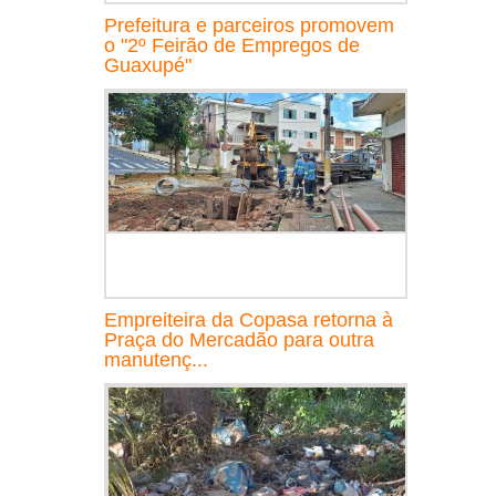
Prefeitura e parceiros promovem
o "2º Feirão de Empregos de
Guaxupé"
Empreiteira da Copasa retorna à
Praça do Mercadão para outra
manutenç...