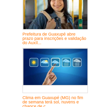
Prefeitura de Guaxupé abre
prazo para inscrições e validação
do Auxíl...
Clima em Guaxupé (MG) no fim
de semana terá sol, nuvens e
chance de c...