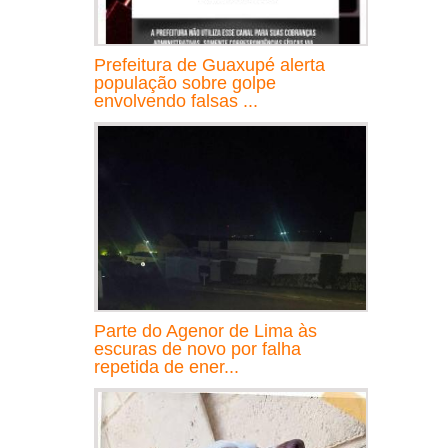
Prefeitura de Guaxupé alerta
população sobre golpe
envolvendo falsas ...
Parte do Agenor de Lima às
escuras de novo por falha
repetida de ener...