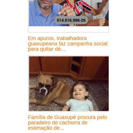
Em apuros, trabalhadora
guaxupeana faz campanha social
para quitar dé...
Família de Guaxupé procura pelo
paradeiro de cachorra de
estimação de...