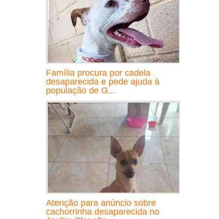
Família procura por cadela
desaparecida e pede ajuda à
população de G...
Atenção para anúncio sobre
cachorrinha desaparecida no