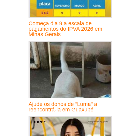
Começa dia 9 a escala de
pagamentos do IPVA 2026 em
Minas Gerais
Ajude os donos de "Luma" a
reencontrá-la em Guaxupé