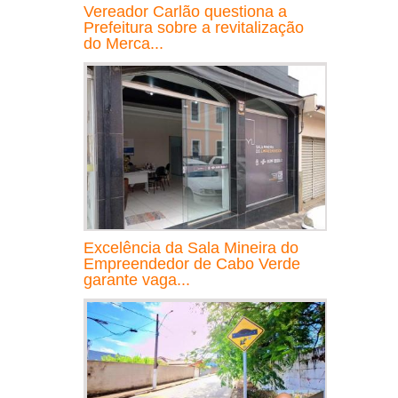
Vereador Carlão questiona a
Prefeitura sobre a revitalização
do Merca...
Excelência da Sala Mineira do
Empreendedor de Cabo Verde
garante vaga...