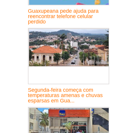
Guaxupeana pede ajuda para
reencontrar telefone celular
perdido
Segunda-feira começa com
temperaturas amenas e chuvas
esparsas em Gua...