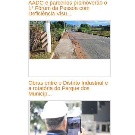
AADG e parceiros promoverão o
1° Fórum da Pessoa com
Deficiência Visu...
Obras entre o Distrito Industrial e
a rotatória do Parque dos
Municíp...