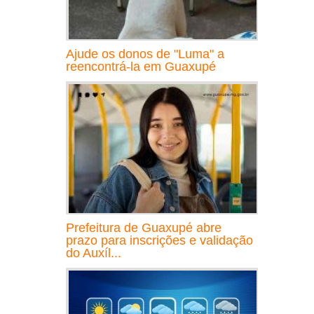
Ajude os donos de "Luma" a
reencontrá-la em Guaxupé
Prefeitura de Guaxupé abre
prazo para inscrições e validação
do Auxíl...