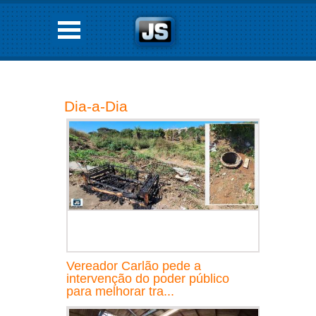
Dia-a-Dia
Vereador Carlão pede a
intervenção do poder público
para melhorar tra...