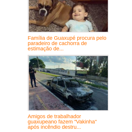
Família de Guaxupé procura pelo
paradeiro de cachorra de
estimação de...
Amigos de trabalhador
guaxupeano fazem "Vakinha"
após incêndio destru...