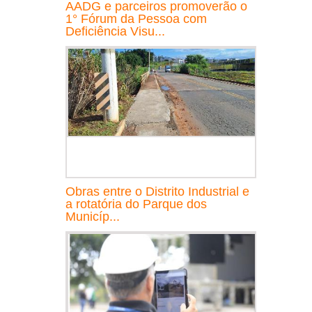
AADG e parceiros promoverão o
1° Fórum da Pessoa com
Deficiência Visu...
Obras entre o Distrito Industrial e
a rotatória do Parque dos
Municíp...