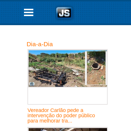
Dia-a-Dia
Vereador Carlão pede a
intervenção do poder público
para melhorar tra...