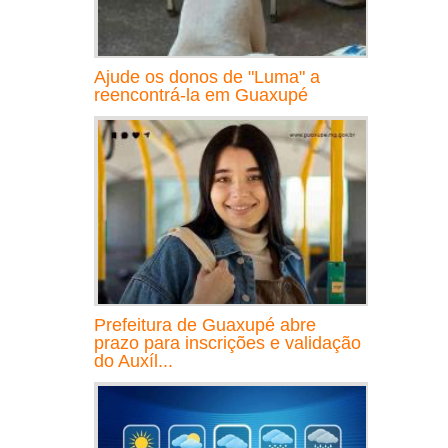
Ajude os donos de "Luma" a
reencontrá-la em Guaxupé
Prefeitura de Guaxupé abre
prazo para inscrições e validação
do Auxíl...