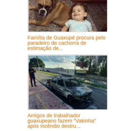
Família de Guaxupé procura pelo
paradeiro de cachorra de
estimação de...
Amigos de trabalhador
guaxupeano fazem "Vakinha"
após incêndio destru...