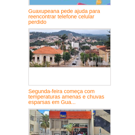
Guaxupeana pede ajuda para
reencontrar telefone celular
perdido
Segunda-feira começa com
temperaturas amenas e chuvas
esparsas em Gua...