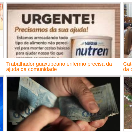
Trabalhador guaxupeano enfermo precisa da
Cat
ajuda da comunidade
da 