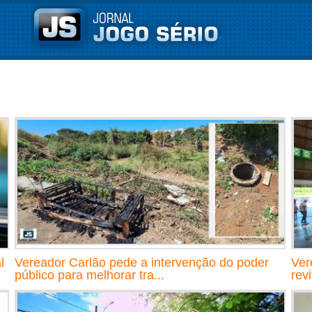
l
Vereador Carlão pede a intervenção do poder
Ver
público para melhorar tra...
rev