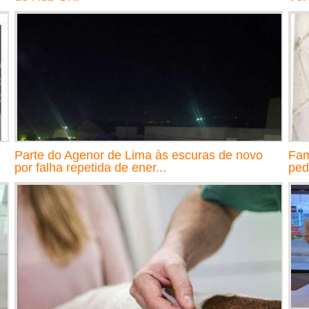
Parte do Agenor de Lima às escuras de novo
Fam
por falha repetida de ener...
ped