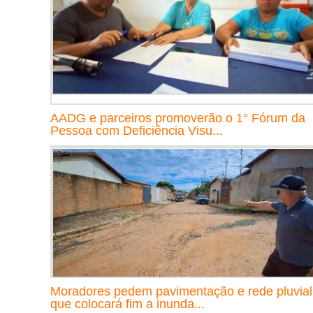
AADG e parceiros promoverão o 1° Fórum da
Pessoa com Deficiência Visu...
Moradores pedem pavimentação e rede pluvial
que colocará fim a inunda...