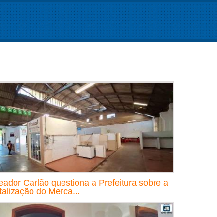
eador Carlão questiona a Prefeitura sobre a
italização do Merca...