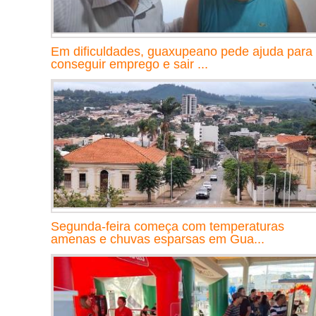
Em dificuldades, guaxupeano pede ajuda para
conseguir emprego e sair ...
Segunda-feira começa com temperaturas
amenas e chuvas esparsas em Gua...