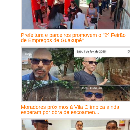
Prefeitura e parceiros promovem o "2º Feirão
de Empregos de Guaxupé"
Moradores próximos à Vila Olímpica ainda
esperam por obra de escoamen...