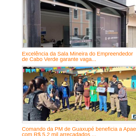
Excelência da Sala Mineira do Empreendedor
de Cabo Verde garante vaga...
Comando da PM de Guaxupé beneficia a Apae
com R$ 5,2 mil arrecadados ...