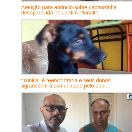
Atenção para anúncio sobre cachorrinha
desaparecida no Jardim Planalto
"Tunica" é reencontrada e seus donos
agradecem à comunidade pelo apoi...