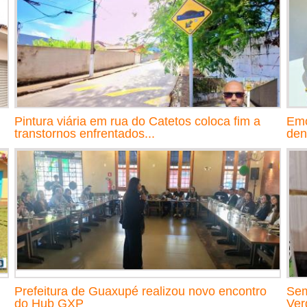
Pintura viária em rua do Catetos coloca fim a
Emo
transtornos enfrentados...
den
Prefeitura de Guaxupé realizou novo encontro
Sem
do Hub GXP
Ver