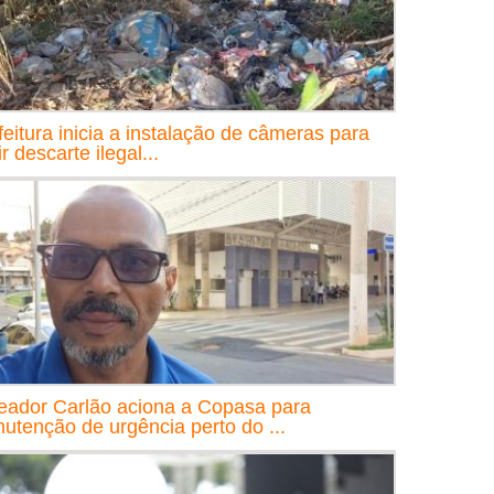
feitura inicia a instalação de câmeras para
ir descarte ilegal...
eador Carlão aciona a Copasa para
utenção de urgência perto do ...