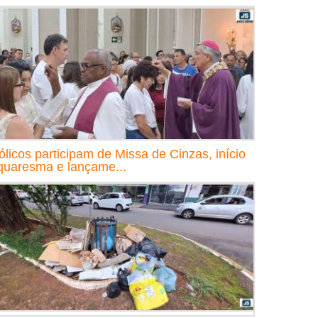
ólicos participam de Missa de Cinzas, início
quaresma e lançame...