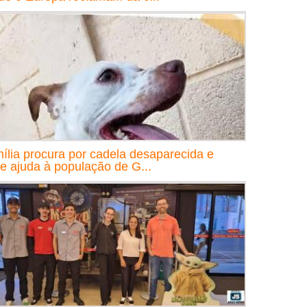
ília procura por cadela desaparecida e
e ajuda à população de G...