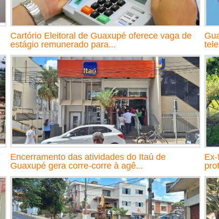
Cartório Eleitoral de Guaxupé oferece vaga de
Gua
estágio remunerado para...
tel
Encerramento das atividades do Itaú de
Ex-
Guaxupé gera corre-corre à agê...
prot