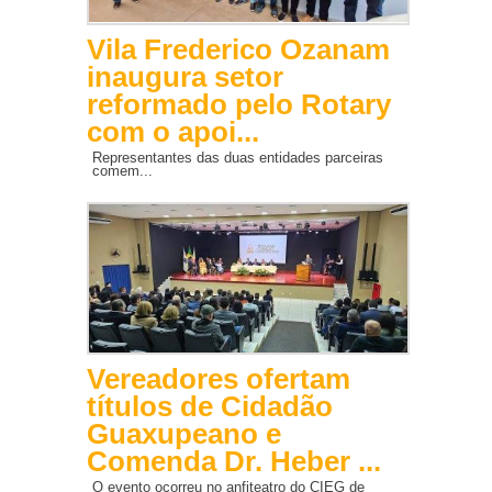
Vila Frederico Ozanam
inaugura setor
reformado pelo Rotary
com o apoi...
Representantes das duas entidades parceiras
comem...
Vereadores ofertam
títulos de Cidadão
Guaxupeano e
Comenda Dr. Heber ...
O evento ocorreu no anfiteatro do CIEG de