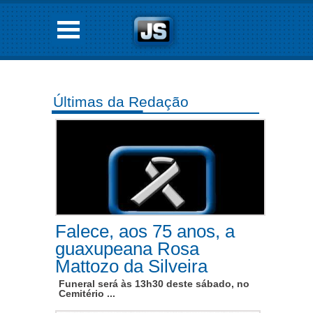
Últimas da Redação
Falece, aos 75 anos, a
guaxupeana Rosa
Mattozo da Silveira
Funeral será às 13h30 deste sábado, no
Cemitério ...